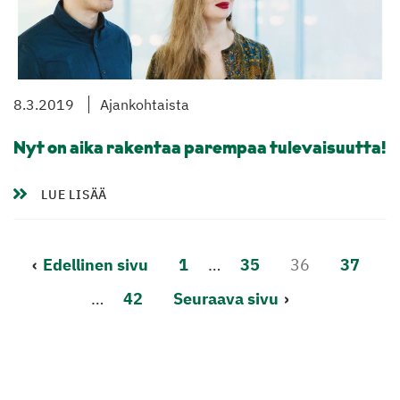
8.3.2019
Ajankohtaista
Nyt on aika rakentaa parempaa tulevaisuutta!
LUE LISÄÄ
Lisää
Edellinen sivu
1
…
35
36
37
artikkeleita
…
42
Seuraava sivu