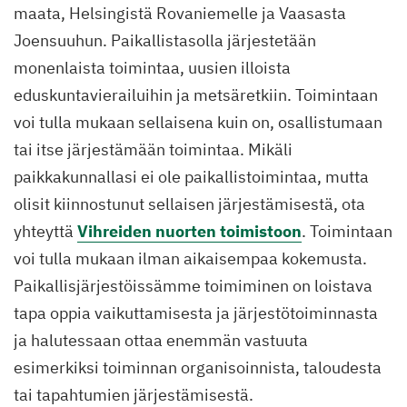
maata, Helsingistä Rovaniemelle ja Vaasasta
Joensuuhun. Paikallistasolla järjestetään
monenlaista toimintaa, uusien illoista
eduskuntavierailuihin ja metsäretkiin. Toimintaan
voi tulla mukaan sellaisena kuin on, osallistumaan
tai itse järjestämään toimintaa. Mikäli
paikkakunnallasi ei ole paikallistoimintaa, mutta
olisit kiinnostunut sellaisen järjestämisestä, ota
yhteyttä
Vihreiden nuorten toimistoon
. Toimintaan
voi tulla mukaan ilman aikaisempaa kokemusta.
Paikallisjärjestöissämme toimiminen on loistava
tapa oppia vaikuttamisesta ja järjestötoiminnasta
ja halutessaan ottaa enemmän vastuuta
esimerkiksi toiminnan organisoinnista, taloudesta
tai tapahtumien järjestämisestä.