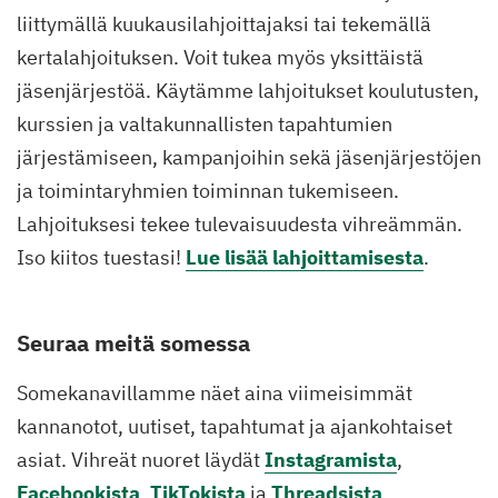
liittymällä kuukausilahjoittajaksi tai tekemällä
kertalahjoituksen. Voit tukea myös yksittäistä
jäsenjärjestöä. Käytämme lahjoitukset koulutusten,
kurssien ja valtakunnallisten tapahtumien
järjestämiseen, kampanjoihin sekä jäsenjärjestöjen
ja toimintaryhmien toiminnan tukemiseen.
Lahjoituksesi tekee tulevaisuudesta vihreämmän.
Iso kiitos tuestasi!
Lue lisää lahjoittamisesta
.
Seuraa meitä somessa
Somekanavillamme näet aina viimeisimmät
kannanotot, uutiset, tapahtumat ja ajankohtaiset
asiat. Vihreät nuoret läydät
Instagramista
,
Facebookista
,
TikTokista
ja
Threadsista
.