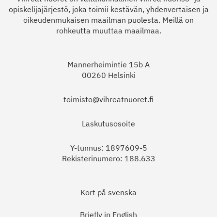
opiskelijajärjestö, joka toimii kestävän, yhdenvertaisen ja
oikeudenmukaisen maailman puolesta. Meillä on
rohkeutta muuttaa maailmaa.
Mannerheimintie 15b A
00260 Helsinki
toimisto@vihreatnuoret.fi
Laskutusosoite
Y-tunnus: 1897609-5
Rekisterinumero: 188.633
Kort på svenska
Briefly in English