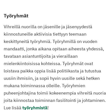
Työryhmät
Vihreillä nuorilla on jäsenille ja jäsenyydestä
kiinnostuneille aktiivisia tiettyyn teemaan
keskittyneitä työryhmiä. Työryhmillä on vuoden
mandaatti, jonka aikana opitaan aiheesta yhdessä,
tavataan asiantuntijoita ja vieraillaan
mielenkiintoisissa kohteissa. Työryhmät ovat
loistava paikka oppia lisää politiikasta ja tutustua
uusiin ihmisiin, ja sopii hyvin uusille sekä hetken
mukana toiminnassa olleille. Työryhmien
puheenjohtajina toimii kokeenempia vihreitä nuoria
joita kiinnostaa toiminnan fasilitointi ja johtaminen.
Lue lisää
työryhmistä
!