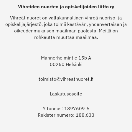
Vihreiden nuorten ja opiskelijoiden liitto ry
Vihreät nuoret on valtakunnallinen vihreä nuoriso- ja
opiskelijajärjestö, joka toimii kestävän, yhdenvertaisen ja
oikeudenmukaisen maailman puolesta. Meillä on
rohkeutta muuttaa maailmaa.
Mannerheimintie 15b A
00260 Helsinki
toimisto@vihreatnuoret.fi
Laskutusosoite
Y-tunnus: 1897609-5
Rekisterinumero: 188.633