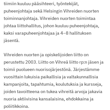
tiimiin kuuluu pääsihteeri, työntekijät,
puheenjohtaja sekä Helsingin Vihreiden nuorten
toiminnanjohtaja. Vihreiden nuorten toimintaa
johtaa liittohallitus, johon kuuluu puheenjohtaja,
kaksi varapuheenjohtajaa ja 4–8 hallituksen
jäsentä.
Vihreiden nuorten ja opiskelijoiden liitto on
perustettu 2003. Liitto on Vihreä liitto rp:n jäsen ja
toimii puolueen nuorisojärjestönä. Järjestämme
vuosittain lukuisia paikallisia ja valtakunnallisia
kampanjoita, tapahtumia, koulutuksia ja kursseja,
joiden tavoitteena on tukea vihreitä arvoja jakavia
nuoria aktiivisina kansalaisina, ehdokkaina ja
poliitikkoina.