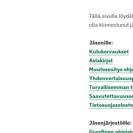
Tällä sivulla löydä
olla kiinnostunut 
Jäsenille:
Kulukorvaukset
Asiakirjat
Muutosesitys ohje
Yhdenvertaisuus
Turvallisemman ti
Saavutettavuuss
Tietosuojaselost
Jäsenjärjestöille:
Graafinen ohjeist