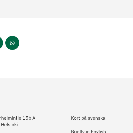
heimintie 15b A
Kort på svenska
Helsinki
Briefly in English