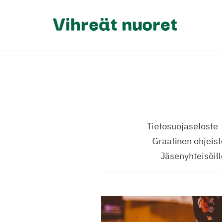
Tietosuojaseloste
Graafinen ohjeis
Jäsenyhteisöil