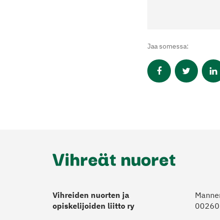
Jaa somessa:
Vihreiden nuorten ja
Manner
opiskelijoiden liitto ry
00260 