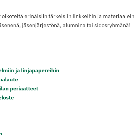
t oikoteitä erinäisiin tärkeisiin linkkeihin ja materiaaleih
jäsenenä, jäsenjärjestönä, alumnina tai sidosryhmänä!
lmiin ja linjapapereihin
palaute
lan periaatteet
eloste
e
o