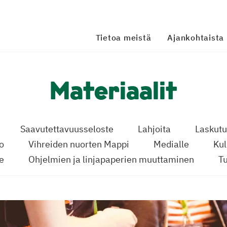
Tietoa meistä
Ajankohtaista
Materiaalit
Saavutettavuusseloste
Lahjoita
Laskut
to
Vihreiden nuorten Mappi
Medialle
Ku
le
Ohjelmien ja linjapaperien muuttaminen
Tu