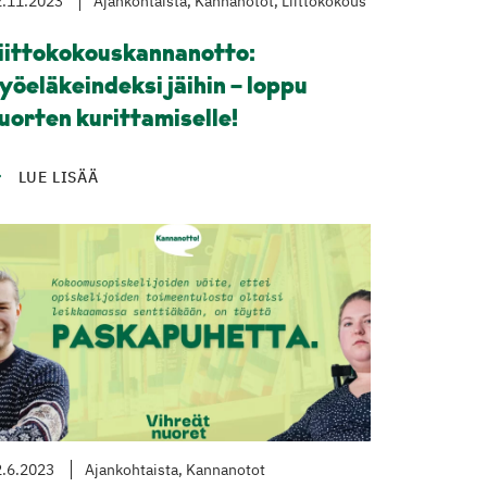
2.11.2023
Ajankohtaista, Kannanotot, Liittokokous
iittokokouskannanotto:
yöeläkeindeksi jäihin – loppu
uorten kurittamiselle!
LUE LISÄÄ
.6.2023
Ajankohtaista, Kannanotot