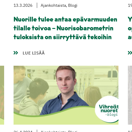
13.3.2026
Ajankohtaista, Blogi
1
Nuorille tulee antaa epävarmuuden
Y
tilalle toivoa – Nuorisobarometrin
o
tuloksista on siirryttävä tekoihin
a
LUE LISÄÄ