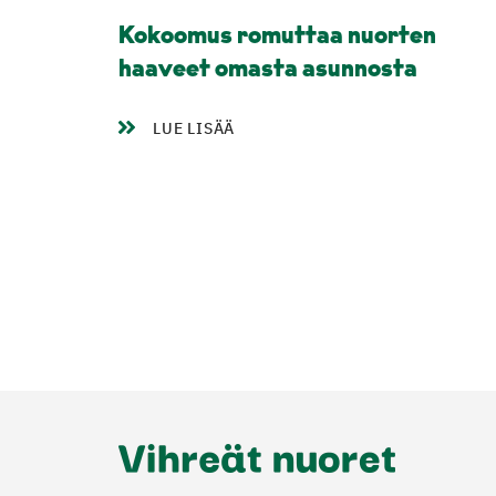
Kokoomus romuttaa nuorten
haaveet omasta asunnosta
LUE LISÄÄ
Lisää
artikkeleita