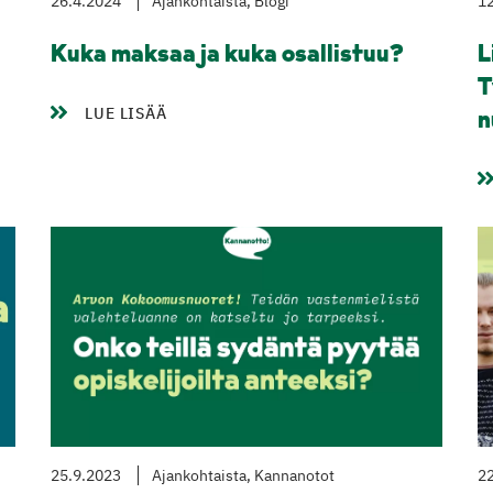
26.4.2024
Ajankohtaista, Blogi
1
Kuka maksaa ja kuka osallistuu?
L
T
LUE LISÄÄ
n
25.9.2023
Ajankohtaista, Kannanotot
22