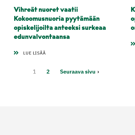
Vihreät nuoret vaatii
K
Kokoomusnuoria pyytämään
o
opiskelijoilta anteeksi surkeaa
o
edunvalvontaansa
LUE LISÄÄ
1
2
Seuraava sivu