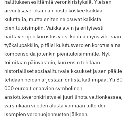
hallituksen esittämiä veronkiristyksiä. Yleisen
arvonlisäverokannan nosto koskee kaikkia
kuluttajia, mutta eniten ne osuvat kaikista
pienituloisimpiin. Vaikka alvin ja erityisesti
haittaverojen korostus voisi kuulua myös vihreään
työkalupakkiin, pitäisi kulutusverojen korotus aina
kompensoida jotenkin pienituloisimmille. Nyt
toimitaan päinvastoin, kun ensin tehdään
historialliset sosiaaliturvaleikkaukset ja sen päälle
tehdään heidän arjestaan entistä kalliimpaa. Yli 80
000 euroa tienaavien symbolinen
ansiotuloveronkiristys ei juuri lihota valtionkassaa,
varsinkaan vuoden alusta voimaan tulleiden
isompien verohuojennusten jälkeen.