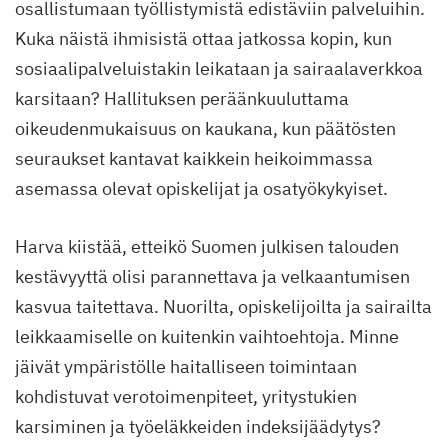
osallistumaan työllistymistä edistäviin palveluihin.
Kuka näistä ihmisistä ottaa jatkossa kopin, kun
sosiaalipalveluistakin leikataan ja sairaalaverkkoa
karsitaan? Hallituksen peräänkuuluttama
oikeudenmukaisuus on kaukana, kun päätösten
seuraukset kantavat kaikkein heikoimmassa
asemassa olevat opiskelijat ja osatyökykyiset.
Harva kiistää, etteikö Suomen julkisen talouden
kestävyyttä olisi parannettava ja velkaantumisen
kasvua taitettava. Nuorilta, opiskelijoilta ja sairailta
leikkaamiselle on kuitenkin vaihtoehtoja. Minne
jäivät ympäristölle haitalliseen toimintaan
kohdistuvat verotoimenpiteet, yritystukien
karsiminen ja työeläkkeiden indeksijäädytys?