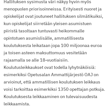
Hallituksen sysimusta väri näkyy hyvin myös
menopuolen priorisoinneissa. Erityisesti nuoret ja
opiskelijat ovat joutuneet hallituksen silmätikuiksi,
kun opiskelijat siirretään yleisen asumistuen
piiristä tasoltaan tuntuvasti heikommalle
opintotuen asumislisälle, ammatillisesta
koulutuksesta leikataan jopa 100 miljoonaa euroa
ja toisen asteen maksuttomuus vesitetään
rajaamalla se alle 18-vuotiaisiin.
Koulutusleikkaukset ovat todella lyhytnäköisiä:
esimerkiksi Opetusalan Ammattijärjestö OAJ on
arvioinut, että ammatillisen koulutuksen leikkaus
voisi tarkoittaa esimerkiksi 1350 opettajan potkuja.
Koulutuksesta leikkaaminen on tulevaisuudesta
leikkaamista.