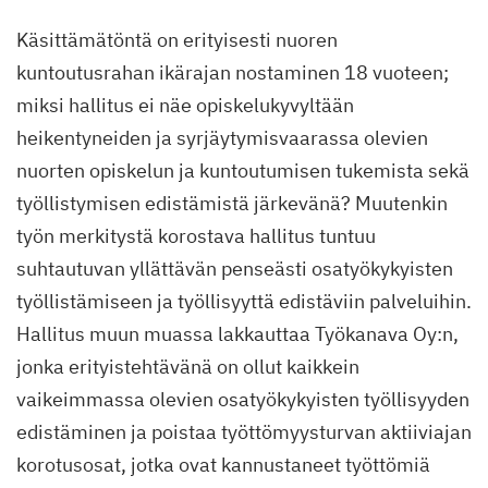
Käsittämätöntä on erityisesti nuoren
kuntoutusrahan ikärajan nostaminen 18 vuoteen;
miksi hallitus ei näe opiskelukyvyltään
heikentyneiden ja syrjäytymisvaarassa olevien
nuorten opiskelun ja kuntoutumisen tukemista sekä
työllistymisen edistämistä järkevänä? Muutenkin
työn merkitystä korostava hallitus tuntuu
suhtautuvan yllättävän penseästi osatyökykyisten
työllistämiseen ja työllisyyttä edistäviin palveluihin.
Hallitus muun muassa lakkauttaa Työkanava Oy:n,
jonka erityistehtävänä on ollut kaikkein
vaikeimmassa olevien osatyökykyisten työllisyyden
edistäminen ja poistaa työttömyysturvan aktiiviajan
korotusosat, jotka ovat kannustaneet työttömiä