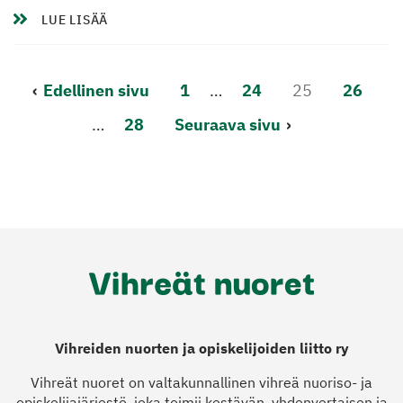
LUE LISÄÄ
Lisää
Edellinen sivu
1
…
24
25
26
artikkeleita
…
28
Seuraava sivu
Vihreiden nuorten ja opiskelijoiden liitto ry
Vihreät nuoret on valtakunnallinen vihreä nuoriso- ja
opiskelijajärjestö, joka toimii kestävän, yhdenvertaisen ja