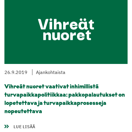
26.9.2019
Ajankohtaista
Vihreät nuoret vaativat inhimillistä
turvapaikkapolitiikkaa: pakkopalautukset on
lopetettava ja turvapaikkaprosesseja
nopeutettava
LUE LISÄÄ