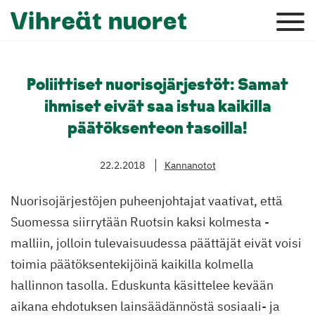
Poliittiset nuorisojärjestöt: Samat
ihmiset eivät saa istua kaikilla
päätöksenteon tasoilla!
22.2.2018
Kannanotot
Nuorisojärjestöjen puheenjohtajat vaativat, että
Suomessa siirrytään Ruotsin kaksi kolmesta -
malliin, jolloin tulevaisuudessa päättäjät eivät voisi
toimia päätöksentekijöinä kaikilla kolmella
hallinnon tasolla. Eduskunta käsittelee kevään
aikana ehdotuksen lainsäädännöstä sosiaali- ja