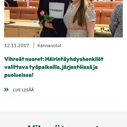
12.11.2017
Kannanotot
Vihreät nuoret: Häirintäyhdyshenkilöt
valittava työpaikoilla, järjestöissä ja
puolueissa!
LUE LISÄÄ