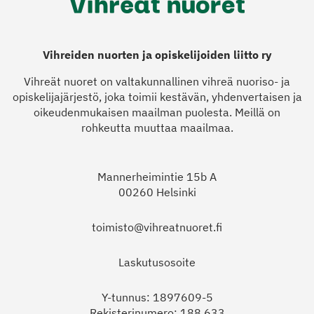
Vihreiden nuorten ja opiskelijoiden liitto ry
Vihreät nuoret on valtakunnallinen vihreä nuoriso- ja
opiskelijajärjestö, joka toimii kestävän, yhdenvertaisen ja
oikeudenmukaisen maailman puolesta. Meillä on
rohkeutta muuttaa maailmaa.
Mannerheimintie 15b A
00260 Helsinki
toimisto@vihreatnuoret.fi
Laskutusosoite
Y-tunnus: 1897609-5
Rekisterinumero: 188.633