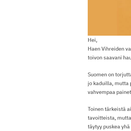
Hei,
Haen Vihreiden va
toivon saavani ha
Suomen on torjutt
jo kaduilla, mutta
vahvempaa painetta
Toinen tärkeistä a
tavoitteista, mutt
täytyy puskea yhä 