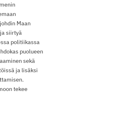
n menin
elemaan
 johdin Maan
a siirtyä
ssa politiikassa
 ehdokas puolueen
osaaminen sekä
öissä ja lisäksi
ittamisen.
imoon tekee