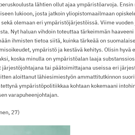
 peruskoulusta lähtien ollut ajaa ympäristöarvoja. Ensi
iseen lukioon, josta jatkoin yliopistomaailmaan opisk
 sekä olemaan eri ympäristöjärjestöissä. Viime vuoden
tusta. Nyt haluan vihdoin toteuttaa tärkeimmän haaveeni j
mään ihmisten tietoa siitä, kuinka tärkeää on suomalaise
misoikeudet, ympäristö ja kestävä kehitys. Olisin hyvä
ksi, koska minulla on ympäristöalan laaja substanssi
 järjestöjohtajana tai päätoimittajana useissa eri järjest
itten aloittanut lähiesimiestyön ammattitutkinnon suor
tettynä ympäristöpolitiikkaa kohtaan kokemaani intoh
sen varapuheenjohtajan.
nen, 27)