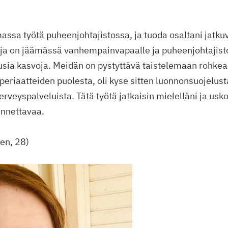
assa työtä puheenjohtajistossa, ja tuoda osaltani jatkuv
ja on jäämässä vanhempainvapaalle ja puheenjohtajis
usia kasvoja. Meidän on pystyttävä taistelemaan rohkeas
periaatteiden puolesta, oli kyse sitten luonnonsuojelusta
erveyspalveluista. Tätä työtä jatkaisin mielelläni ja usk
annettavaa.
en, 28)