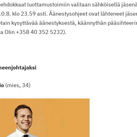
 ehdokkaat luottamustoimiin valitaan sähköisellä jäsen
0.8. klo 23.59 asti. Äänestysohjeet ovat lähteneet jäse
jotain kysyttävää äänestyksestä, käännythän pääsihteer
ca Olin +358 40 352 5232).
eenjohtajaksi
io
(mies, 34)