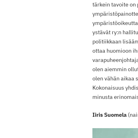
tärkein tavoite on
ympäristöpainotte
ympäristöoikeutta
ystävät ry:n halli
politiikkaan lisää
ottaa huomioon ih
varapuheenjohtaja
olen aiemmin ollut
olen vähän aikaa s
Kokonaisuus yhdis
minusta erinomai
Iiris Suomela
(nai