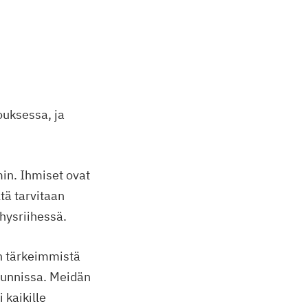
uksessa, ja
in. Ihmiset ovat
tä tarvitaan
ehysriihessä.
en tärkeimmistä
 kunnissa. Meidän
 kaikille