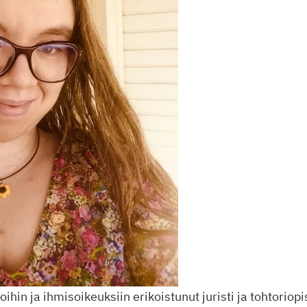
hin ja ihmisoikeuksiin erikoistunut juristi ja tohtoriopi