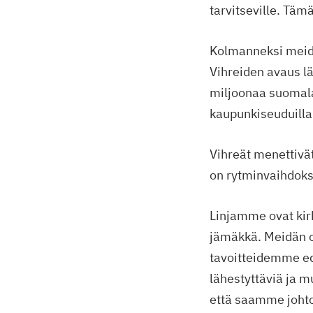
tarvitseville. Tä
Kolmanneksi meidä
Vihreiden avaus l
miljoonaa suomala
kaupunkiseuduill
Vihreät menettivä
on rytminvaihdoks
Linjamme ovat kirk
jämäkkä. Meidän o
tavoitteidemme edi
lähestyttäviä ja m
että saamme johto