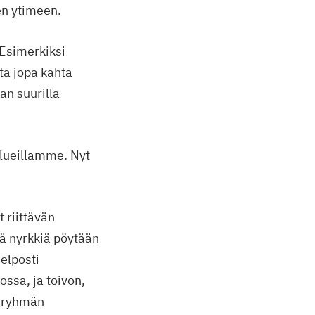
en ytimeen.
Esimerkiksi
ta jopa kahta
an suurilla
alueillamme. Nyt
 riittävän
ä nyrkkiä pöytään
elposti
ossa, ja toivon,
taryhmän