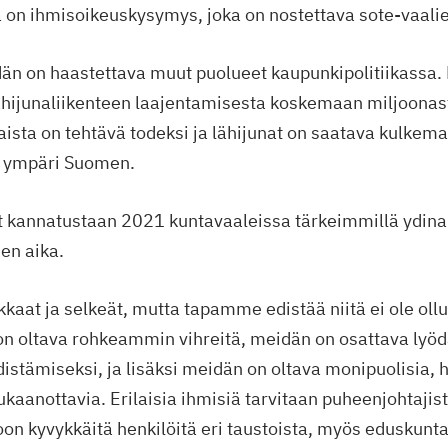
mä on ihmisoikeuskysymys, joka on nostettava sote-vaali
n on haastettava muut puolueet kaupunkipolitiikassa. 
ähijunaliikenteen laajentamisesta koskemaan miljoonas
ista on tehtävä todeksi ja lähijunat on saatava kulkema
a ympäri Suomen.
t kannatustaan 2021 kuntavaaleissa tärkeimmillä ydin
en aika.
kaat ja selkeät, mutta tapamme edistää niitä ei ole ollut
n oltava rohkeammin vihreitä, meidän on osattava lyöd
stämiseksi, ja lisäksi meidän on oltava monipuolisia, h
ukaanottavia. Erilaisia ihmisiä tarvitaan puheenjohtajist
on kyvykkäitä henkilöitä eri taustoista, myös eduskun