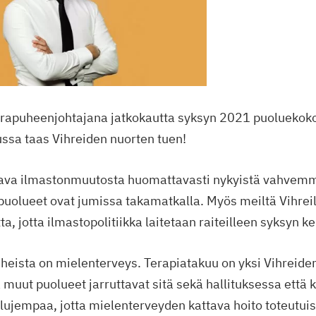
rapuheenjohtajana jatkokautta syksyn 2021 puoluekoko
ussa taas Vihreiden nuorten tuen!
ava ilmastonmuutosta huomattavasti nykyistä vahvemm
 puolueet ovat jumissa takamatkalla. Myös meiltä Vihreil
, jotta ilmastopolitiikka laitetaan raiteilleen syksyn k
iheista on mielenterveys. Terapiatakuu on yksi Vihreid
a muut puolueet jarruttavat sitä sekä hallituksessa että
lujempaa, jotta mielenterveyden kattava hoito toteutuisi