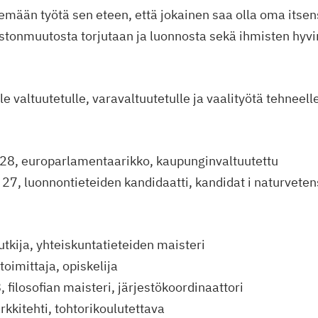
ään työtä sen eteen, että jokainen saa olla oma itsen
stonmuutosta torjutaan ja luonnosta sekä ihmisten hyvi
le valtuutetulle, varavaltuutetulle ja vaalityötä tehneell
 28, europarlamentaarikko, kaupunginvaltuutettu
7, luonnontieteiden kandidaatti, kandidat i naturvete
tutkija, yhteiskuntatieteiden maisteri
toimittaja, opiskelija
, filosofian maisteri, järjestökoordinaattori
rkkitehti, tohtorikoulutettava