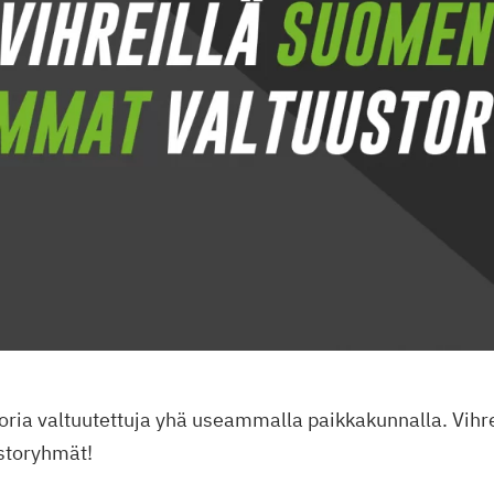
uoria valtuutettuja yhä useammalla paikkakunnalla. Vih
storyhmät!