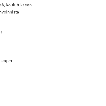
sä, koulutukseen
nvoinnista
e!
nskaper