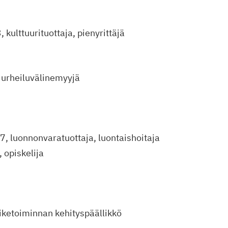
 kulttuurituottaja, pienyrittäjä
, urheiluvälinemyyjä
27, luonnonvaratuottaja, luontaishoitaja
 opiskelija
iiketoiminnan kehityspäällikkö