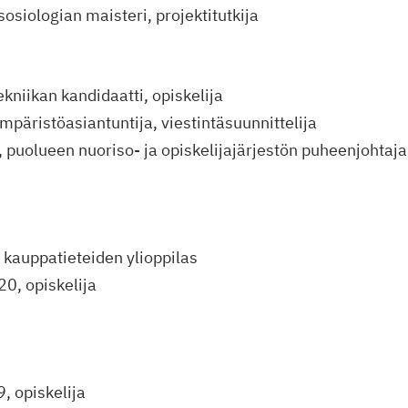
osiologian maisteri, projektitutkija
tekniikan kandidaatti, opiskelija
ympäristöasiantuntija, viestintäsuunnittelija
 puolueen nuoriso- ja opiskelijajärjestön puheenjohtaja
 kauppatieteiden ylioppilas
20, opiskelija
, opiskelija