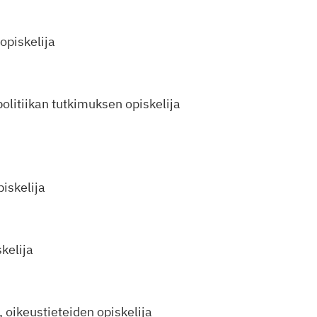
opiskelija
politiikan tutkimuksen opiskelija
iskelija
skelija
 oikeustieteiden opiskelija