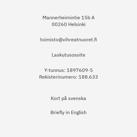
Mannerheimintie 15b A
00260 Helsinki
toimisto@vihreatnuoret.fi
Laskutusosoite
Y-tunnus: 1897609-5
Rekisterinumero: 188.633
Kort på svenska
Briefly in English