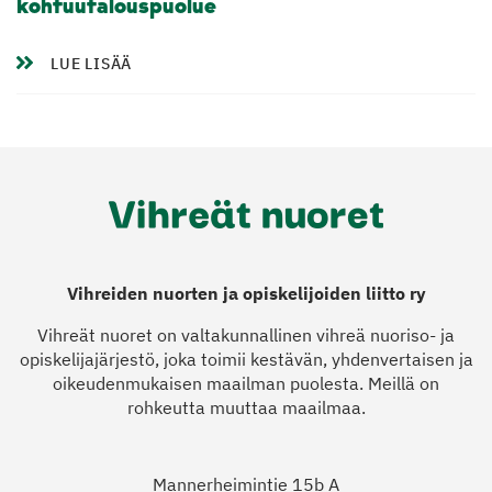
kohtuutalouspuolue
LUE LISÄÄ
Vihreiden nuorten ja opiskelijoiden liitto ry
Vihreät nuoret on valtakunnallinen vihreä nuoriso- ja
opiskelijajärjestö, joka toimii kestävän, yhdenvertaisen ja
oikeudenmukaisen maailman puolesta. Meillä on
rohkeutta muuttaa maailmaa.
Mannerheimintie 15b A