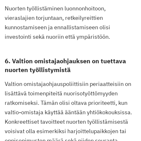
Nuorten työllistäminen luonnonhoitoon,
vieraslajien torjuntaan, retkeilyreittien
kunnostamiseen ja ennallistamiseen olisi
investointi sekä nuoriin että ympäristöön.
6. Valtion omistajaohjauksen on tuettava
nuorten työllistymistä
Valtion omistajaohjauspoliittisiin periaatteisiin on
lisättävä toimenpiteitä nuorisotyöttömyyden
ratkomiseksi. Tämän olisi oltava prioriteetti, kun
valtio-omistaja käyttää ääntään yhtiökokouksissa.
Konkreettiset tavoitteet nuorten työllistämisestä
voisivat olla esimerkiksi harjoittelupaikkojen tai
oppisopimusten määrä sekä niiden seuranta.