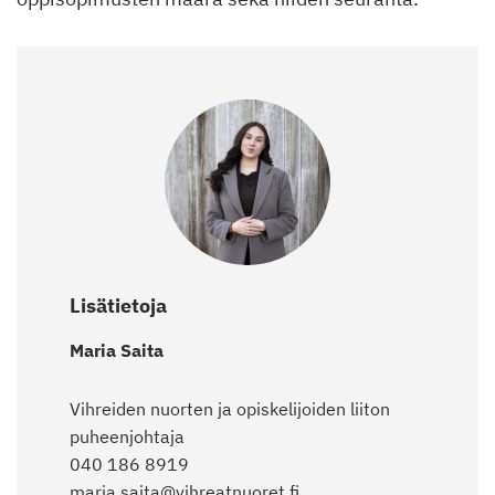
Lisätietoja
Maria Saita
Vihreiden nuorten ja opiskelijoiden liiton
puheenjohtaja
040 186 8919
maria.saita@vihreatnuoret.fi