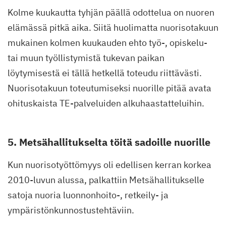
Kolme kuukautta tyhjän päällä odottelua on nuoren
elämässä pitkä aika. Siitä huolimatta nuorisotakuun
mukainen kolmen kuukauden ehto työ-, opiskelu-
tai muun työllistymistä tukevan paikan
löytymisestä ei tällä hetkellä toteudu riittävästi.
Nuorisotakuun toteutumiseksi nuorille pitää avata
ohituskaista TE-palveluiden alkuhaastatteluihin.
5. Metsähallitukselta töitä sadoille nuorille
Kun nuorisotyöttömyys oli edellisen kerran korkea
2010-luvun alussa, palkattiin Metsähallitukselle
satoja nuoria luonnonhoito-, retkeily- ja
ympäristönkunnostustehtäviin.