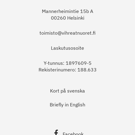
Mannerheimintie 15b A
00260 Helsinki
toimisto@vihreatnuoret.fi
Laskutusosoite
Y-tunnus: 1897609-5
Rekisterinumero: 188.633
Kort på svenska
Briefly in English
Facebook