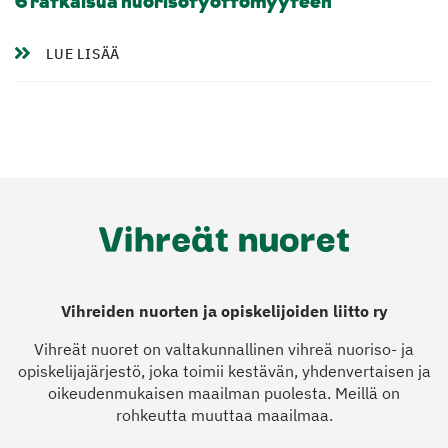
6 ratkaisua nuorisotyöttömyyteen
LUE LISÄÄ
Vihreiden nuorten ja opiskelijoiden liitto ry
Vihreät nuoret on valtakunnallinen vihreä nuoriso- ja
opiskelijajärjestö, joka toimii kestävän, yhdenvertaisen ja
oikeudenmukaisen maailman puolesta. Meillä on
rohkeutta muuttaa maailmaa.