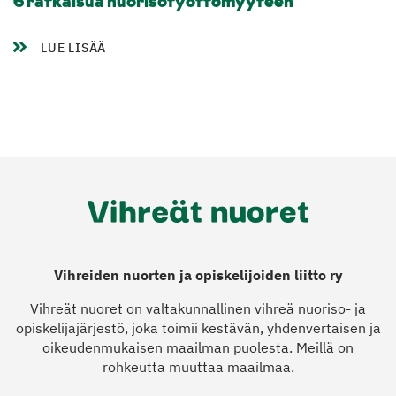
6 ratkaisua nuorisotyöttömyyteen
LUE LISÄÄ
Vihreiden nuorten ja opiskelijoiden liitto ry
Vihreät nuoret on valtakunnallinen vihreä nuoriso- ja
opiskelijajärjestö, joka toimii kestävän, yhdenvertaisen ja
oikeudenmukaisen maailman puolesta. Meillä on
rohkeutta muuttaa maailmaa.