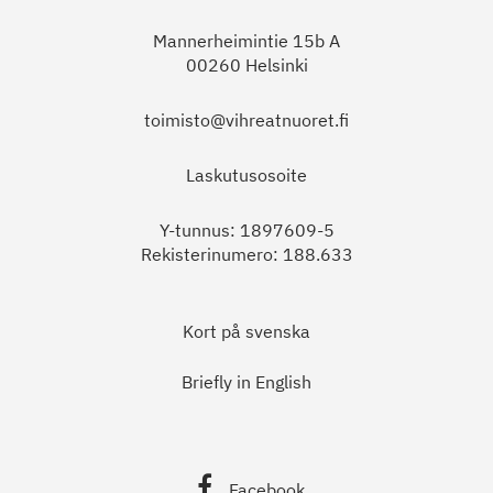
Mannerheimintie 15b A
00260 Helsinki
toimisto@vihreatnuoret.fi
Laskutusosoite
Y-tunnus: 1897609-5
Rekisterinumero: 188.633
Kort på svenska
Briefly in English
Facebook