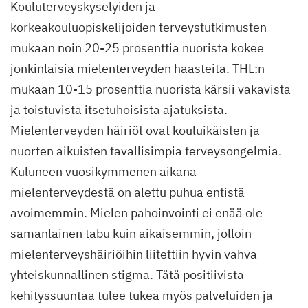
Kouluterveyskyselyiden ja
korkeakouluopiskelijoiden terveystutkimusten
mukaan noin 20-25 prosenttia nuorista kokee
jonkinlaisia mielenterveyden haasteita. THL:n
mukaan 10-15 prosenttia nuorista kärsii vakavista
ja toistuvista itsetuhoisista ajatuksista.
Mielenterveyden häiriöt ovat kouluikäisten ja
nuorten aikuisten tavallisimpia terveysongelmia.
Kuluneen vuosikymmenen aikana
mielenterveydestä on alettu puhua entistä
avoimemmin. Mielen pahoinvointi ei enää ole
samanlainen tabu kuin aikaisemmin, jolloin
mielenterveyshäiriöihin liitettiin hyvin vahva
yhteiskunnallinen stigma. Tätä positiivista
kehityssuuntaa tulee tukea myös palveluiden ja