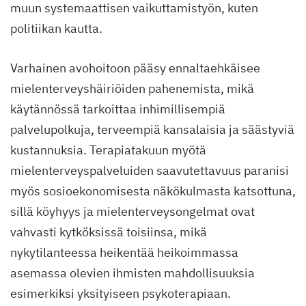
muun systemaattisen vaikuttamistyön, kuten
politiikan kautta.
Varhainen avohoitoon pääsy ennaltaehkäisee
mielenterveyshäiriöiden pahenemista, mikä
käytännössä tarkoittaa inhimillisempiä
palvelupolkuja, terveempiä kansalaisia ja säästyviä
kustannuksia. Terapiatakuun myötä
mielenterveyspalveluiden saavutettavuus paranisi
myös sosioekonomisesta näkökulmasta katsottuna,
sillä köyhyys ja mielenterveysongelmat ovat
vahvasti kytköksissä toisiinsa, mikä
nykytilanteessa heikentää heikoimmassa
asemassa olevien ihmisten mahdollisuuksia
esimerkiksi yksityiseen psykoterapiaan.