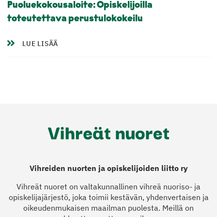
Puoluekokousaloite: Opiskelijoilla
toteutettava perustulokokeilu
LUE LISÄÄ
Vihreiden nuorten ja opiskelijoiden liitto ry
Vihreät nuoret on valtakunnallinen vihreä nuoriso- ja
opiskelijajärjestö, joka toimii kestävän, yhdenvertaisen ja
oikeudenmukaisen maailman puolesta. Meillä on