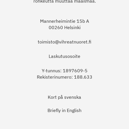
rohkeutta muuttaa maailmaa.
Mannerheimintie 15b A
00260 Helsinki
toimisto@vihreatnuoret.fi
Laskutusosoite
Y-tunnus: 1897609-5
Rekisterinumero: 188.633
Kort på svenska
Briefly in English