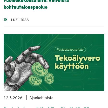
Puoluekokousaloite: Vihreistä
kohtuutalouspuolue
LUE LISÄÄ
12.5.2026
Ajankohtaista