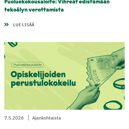
Puoluekokousaloite: Vihreät edistämään
tekoälyn verottamista
LUE LISÄÄ
7.5.2026
Ajankohtaista