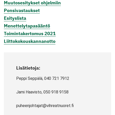
Muutosesitykset ohjelmiin
Ponsivastaukse
t
Esityslista
Menettelytapasääntö
Toimintakertomus 2021
Liittokokouskannanotto
Lisätietoja:
Peppi Seppälä, 040 721 7912
Jami Haavisto, 050 918 9158
puheenjohtajat@vihreatnuoret.fi