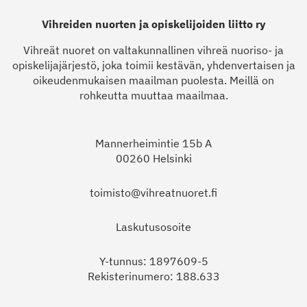
Vihreiden nuorten ja opiskelijoiden liitto ry
Vihreät nuoret on valtakunnallinen vihreä nuoriso- ja
opiskelijajärjestö, joka toimii kestävän, yhdenvertaisen ja
oikeudenmukaisen maailman puolesta. Meillä on
rohkeutta muuttaa maailmaa.
Mannerheimintie 15b A
00260 Helsinki
toimisto@vihreatnuoret.fi
Laskutusosoite
Y-tunnus: 1897609-5
Rekisterinumero: 188.633