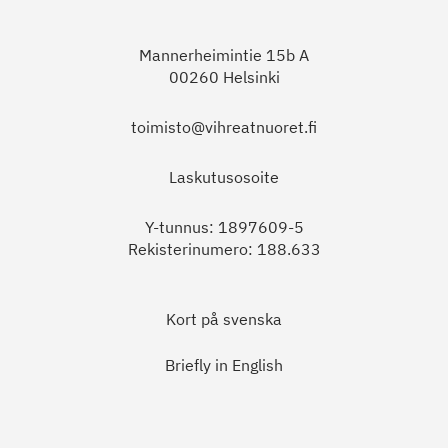
Mannerheimintie 15b A
00260 Helsinki
toimisto@vihreatnuoret.fi
Laskutusosoite
Y-tunnus: 1897609-5
Rekisterinumero: 188.633
Kort på svenska
Briefly in English