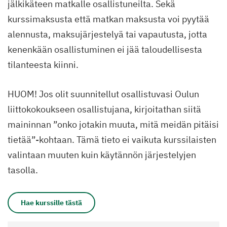
jälkikäteen matkalle osallistuneilta. Sekä
kurssimaksusta että matkan maksusta voi pyytää
alennusta, maksujärjestelyä tai vapautusta, jotta
kenenkään osallistuminen ei jää taloudellisesta
tilanteesta kiinni.
HUOM! Jos olit suunnitellut osallistuvasi Oulun
liittokokoukseen osallistujana, kirjoitathan siitä
maininnan ”onko jotakin muuta, mitä meidän pitäisi
tietää”-kohtaan. Tämä tieto ei vaikuta kurssilaisten
valintaan muuten kuin käytännön järjestelyjen
tasolla.
Hae kurssille tästä