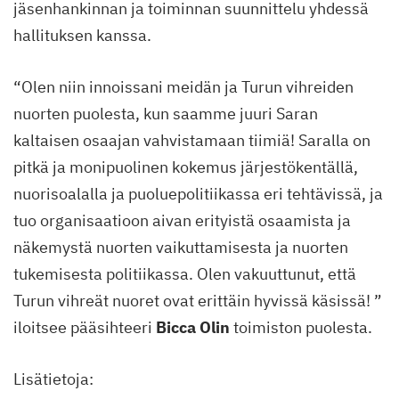
jäsenhankinnan ja toiminnan suunnittelu yhdessä
hallituksen kanssa.
“Olen niin innoissani meidän ja Turun vihreiden
nuorten puolesta, kun saamme juuri Saran
kaltaisen osaajan vahvistamaan tiimiä! Saralla on
pitkä ja monipuolinen kokemus järjestökentällä,
nuorisoalalla ja puoluepolitiikassa eri tehtävissä, ja
tuo organisaatioon aivan erityistä osaamista ja
näkemystä nuorten vaikuttamisesta ja nuorten
tukemisesta politiikassa. Olen vakuuttunut, että
Turun vihreät nuoret ovat erittäin hyvissä käsissä! ”
iloitsee pääsihteeri
Bicca Olin
toimiston puolesta.
Lisätietoja: