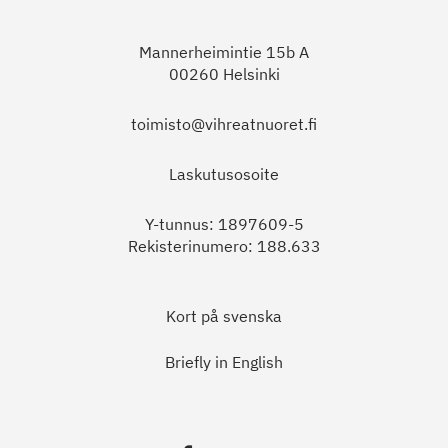
Mannerheimintie 15b A
00260 Helsinki
toimisto@vihreatnuoret.fi
Laskutusosoite
Y-tunnus: 1897609-5
Rekisterinumero: 188.633
Kort på svenska
Briefly in English