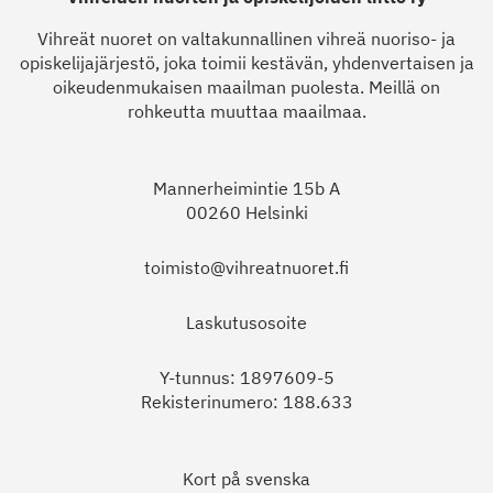
Vihreät nuoret on valtakunnallinen vihreä nuoriso- ja
opiskelijajärjestö, joka toimii kestävän, yhdenvertaisen ja
oikeudenmukaisen maailman puolesta. Meillä on
rohkeutta muuttaa maailmaa.
Mannerheimintie 15b A
00260 Helsinki
toimisto@vihreatnuoret.fi
Laskutusosoite
Y-tunnus: 1897609-5
Rekisterinumero: 188.633
Kort på svenska