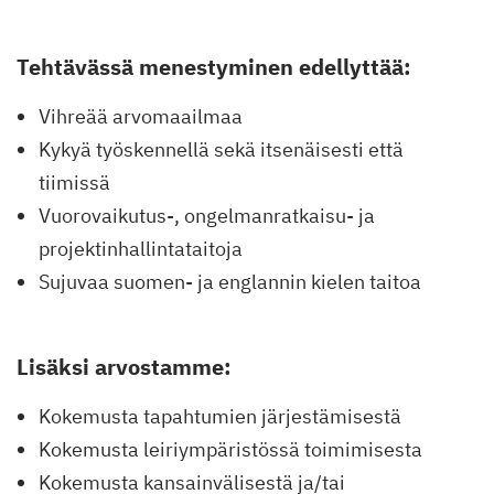
Tehtävässä menestyminen edellyttää:
Vihreää arvomaailmaa
Kykyä työskennellä sekä itsenäisesti että
tiimissä
Vuorovaikutus-, ongelmanratkaisu- ja
projektinhallintataitoja
Sujuvaa suomen- ja englannin kielen taitoa
Lisäksi arvostamme:
Kokemusta tapahtumien järjestämisestä
Kokemusta leiriympäristössä toimimisesta
Kokemusta kansainvälisestä ja/tai