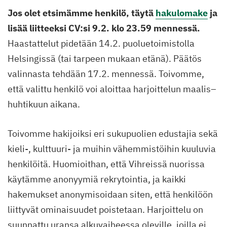
Jos olet etsimämme henkilö, täytä
hakulomake
ja
lisää liitteeksi CV:si 9.2. klo 23.59 mennessä.
Haastattelut pidetään 14.2. puoluetoimistolla
Helsingissä (tai tarpeen mukaan etänä). Päätös
valinnasta tehdään 17.2. mennessä. Toivomme,
että valittu henkilö voi aloittaa harjoittelun maalis–
huhtikuun aikana.
Toivomme hakijoiksi eri sukupuolien edustajia sekä
kieli-, kulttuuri- ja muihin vähemmistöihin kuuluvia
henkilöitä. Huomioithan, että Vihreissä nuorissa
käytämme anonyymiä rekrytointia, ja kaikki
hakemukset anonymisoidaan siten, että henkilöön
liittyvät ominaisuudet poistetaan. Harjoittelu on
suunnattu uransa alkuvaiheessa oleville, joilla ei