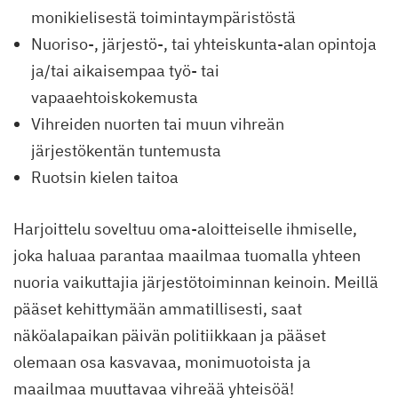
monikielisestä toimintaympäristöstä
Nuoriso-, järjestö-, tai yhteiskunta-alan opintoja
ja/tai aikaisempaa työ- tai
vapaaehtoiskokemusta
Vihreiden nuorten tai muun vihreän
järjestökentän tuntemusta
Ruotsin kielen taitoa
Harjoittelu soveltuu oma-aloitteiselle ihmiselle,
joka haluaa parantaa maailmaa tuomalla yhteen
nuoria vaikuttajia järjestötoiminnan keinoin. Meillä
pääset kehittymään ammatillisesti, saat
näköalapaikan päivän politiikkaan ja pääset
olemaan osa kasvavaa, monimuotoista ja
maailmaa muuttavaa vihreää yhteisöä!