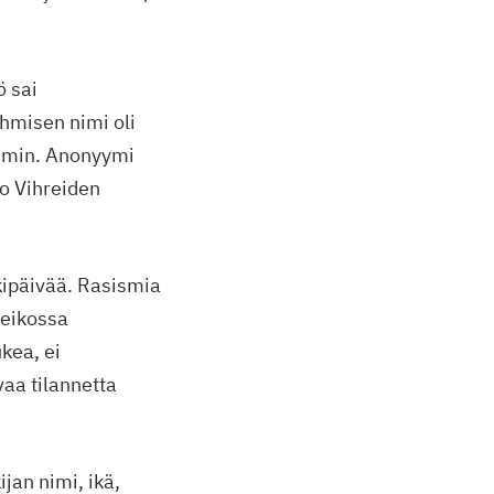
ö sai
hmisen nimi oli
ammin. Anonyymi
oo Vihreiden
kipäivää. Rasismia
heikossa
kea, ei
vaa tilannetta
jan nimi, ikä,