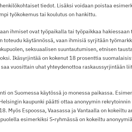
henkilökohtaiset tiedot. Lisäksi voidaan poistaa esimerkik
pi työkokemus tai koulutus on hankittu.
an ihmiset ovat työpaikalla tai työpaikkaa hakiessaan 
n toteudu käytännössä, vaan ihmisiä syrjitään työmarkk
sukupuolen, seksuaalisen suuntautumisen, etnisen tausta
si. Ikäsyrjintää on kokenut 18 prosenttia suomalaisist
saa vuosittain uhat yhteydenottoa raskaussyrjintään lii
inti on Suomessa käytössä jo monessa paikassa. Esime
 Helsingin kaupunki päätti ottaa anonyymin rekrytoinnin
8. Myös Espoossa, Vaasassa ja Vantaalla on kokeiltu 
yspuolella esimerkiksi S-ryhmässä on kokeiltu anonyymiä