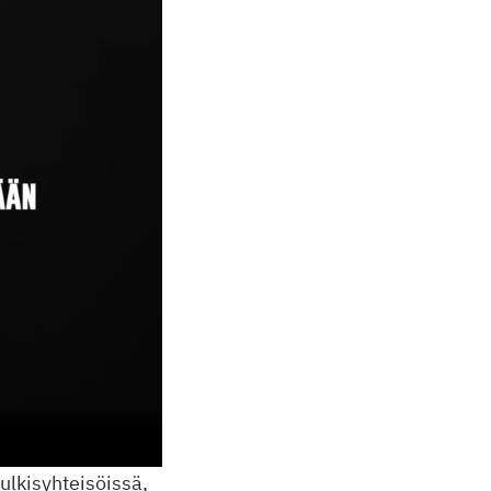
julkisyhteisöissä,