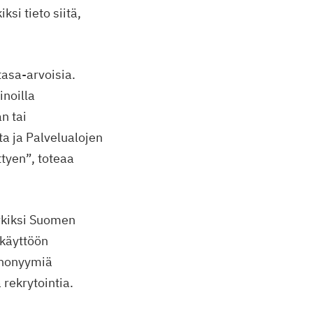
si tieto siitä,
tasa-arvoisia.
inoilla
n tai
a ja Palvelualojen
ttyen”, toteaa
rkiksi Suomen
 käyttöön
anonyymiä
 rekrytointia.