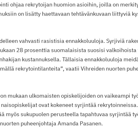
nti ohjaa rekrytoijan huomion asioihin, joilla on merkit
uksiin on lisätty haettavaan tehtävänkuvaan liittyviä k
lleen vahvasti rasistisia ennakkoluuloja. Syrjiviä rake
kaan 28 prosenttia suomalaisista suosisi valkoihoista
hakijan kustannuksella. Tällaisia ennakkoluuloja meid
tämällä rekrytointilanteita”, vaatii Vihreiden nuorten puh
 Pron mukaan ulkomaisten opiskelijoiden on vaikeampi työ
lla naisopiskelijat ovat kokeneet syrjintää rekrytoinneiss
tää myös sukupuolen perusteella tapahtuvaa syrjintää t
n nuorten puheenjohtaja Amanda Pasanen.