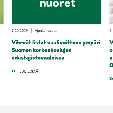
7.11.2019
Ajankohtaista
5.
Vihreät listat vaalivoittoon ympäri
V
Suomen korkeakoulujen
o
edustajistovaaleissa
n
O
LUE LISÄÄ