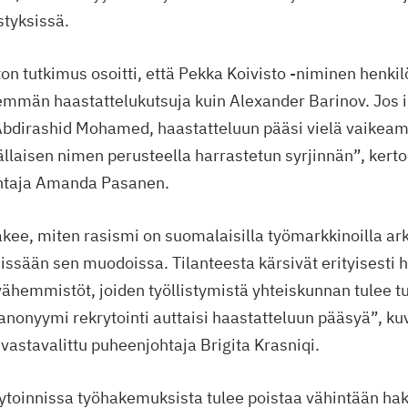
styksissä.
ton tutkimus osoitti, että Pekka Koivisto -niminen henkil
mmän haastattelukutsuja kuin Alexander Barinov. Jos i
i Abdirashid Mohamed, haastatteluun pääsi vielä vaike
tällaisen nimen perusteella harrastetun syrjinnän”, kert
htaja Amanda Pasanen.
kee, miten rasismi on suomalaisilla työmarkkinoilla ar
issään sen muodoissa. Tilanteesta kärsivät erityisesti 
ähemmistöt, joiden työllistymistä yhteiskunnan tulee tu
anonyymi rekrytointi auttaisi haastatteluun pääsyä”, ku
vastavalittu puheenjohtaja Brigita Krasniqi.
toinnissa työhakemuksista tulee poistaa vähintään haki