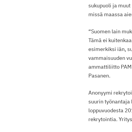
sukupuoli ja muut 
missä maassa aiem
“Suomen lain muka
Tämä ei kuitenkaa
esimerkiksi iän, 
vammaisuuden vuok
ammattiliitto PAM 
Pasanen.
Anonyymi rekryto
suurin työnantaja
loppuvuodesta 201
rekrytointia. Yrit