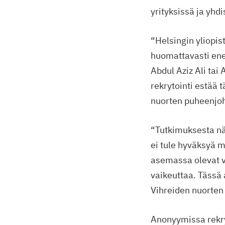
yrityksissä ja yhdi
“Helsingin yliopis
huomattavasti ene
Abdul Aziz Ali ta
rekrytointi estää 
nuorten puheenjo
“Tutkimuksesta nä
ei tule hyväksyä m
asemassa olevat v
vaikeuttaa. Tässä 
Vihreiden nuorten 
Anonyymissa rekry