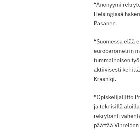
“Anonyymi rekrytoi
Helsingissä hakem
Pasanen.
“Suomessa elää ede
eurobarometrin mu
tummaihoisen työn
aktiivisesti kehit
Krasniqi.
“Opiskelija­liitto
ja teknisillä aloi
rekrytointi vähen
päättää Vihreide