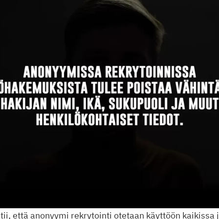
tii, että anonyymi rekrytointi otetaan käyttöön kaikissa 