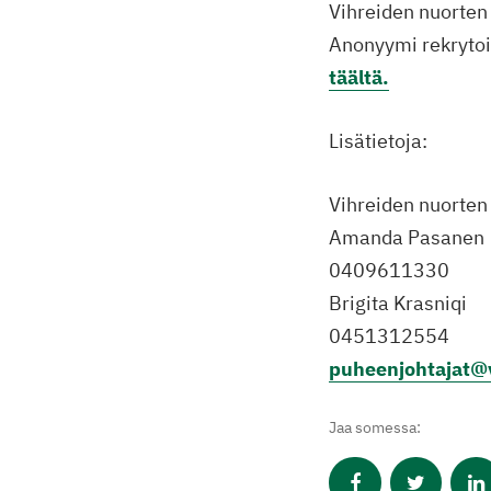
Vihreiden nuorten 
Anonyymi rekrytoi
täältä.
Lisätietoja:
Vihreiden nuorten
Amanda Pasanen
0409611330
Brigita Krasniqi
0451312554
puheenjohtajat@v
Jaa somessa: