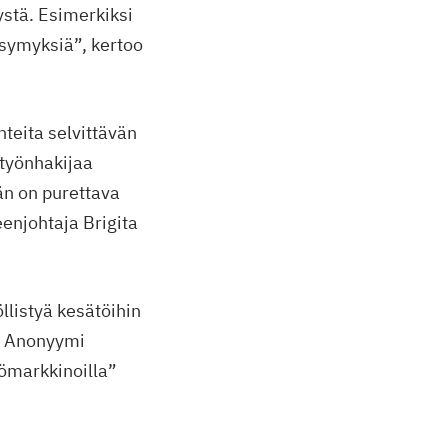
ystä. Esimerkiksi
ysymyksiä”, kertoo
nteita selvittävän
 työnhakijaa
än on purettava
eenjohtaja Brigita
llistyä kesätöihin
a. Anonyymi
yömarkkinoilla”