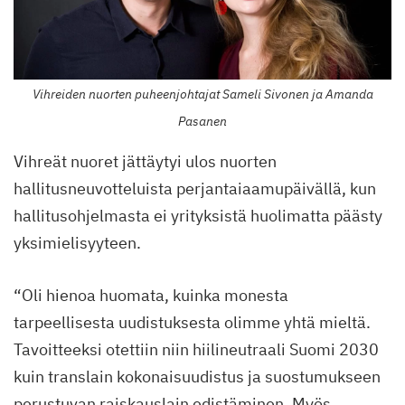
Vihreiden nuorten puheenjohtajat Sameli Sivonen ja Amanda
Pasanen
Vihreät nuoret jättäytyi ulos nuorten
hallitusneuvotteluista perjantaiaamupäivällä, kun
hallitusohjelmasta ei yrityksistä huolimatta päästy
yksimielisyyteen.
“Oli hienoa huomata, kuinka monesta
tarpeellisesta uudistuksesta olimme yhtä mieltä.
Tavoitteeksi otettiin niin hiilineutraali Suomi 2030
kuin translain kokonaisuudistus ja suostumukseen
perustuvan raiskauslain edistäminen. Myös