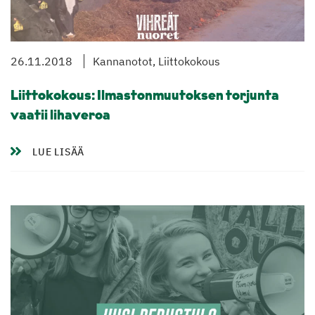
26.11.2018
Kannanotot, Liittokokous
Liittokokous: Ilmastonmuutoksen torjunta
vaatii lihaveroa
LUE LISÄÄ