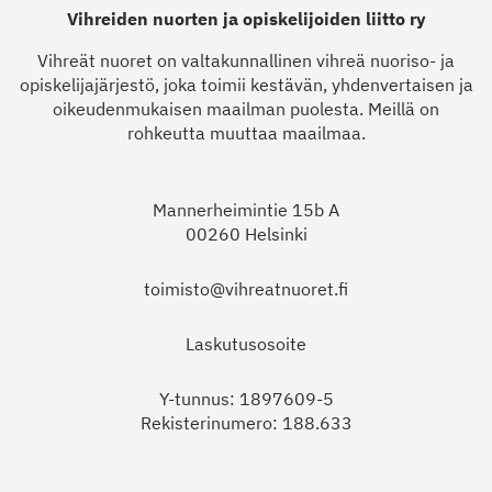
Vihreiden nuorten ja opiskelijoiden liitto ry
Vihreät nuoret on valtakunnallinen vihreä nuoriso- ja
opiskelijajärjestö, joka toimii kestävän, yhdenvertaisen ja
oikeudenmukaisen maailman puolesta. Meillä on
rohkeutta muuttaa maailmaa.
Mannerheimintie 15b A
00260 Helsinki
toimisto@vihreatnuoret.fi
Laskutusosoite
Y-tunnus: 1897609-5
Rekisterinumero: 188.633