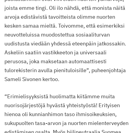
joista emme tingi. Oli ilo nähdä, että monista näitä
arvoja edistävistä tavoitteista olimme nuorten
kesken samaa mieltä. Toivomme, että esimerkiksi
neuvotteluissa muodostettua sosiaaliturvan
uudistusta viedään yhdessä eteenpäin jatkossakin.
Askeliin saatiin vastikkeeton ja universaali
perusosa, joka maksetaan automaattisesti
tulorekisterin avulla pienituloisille”, puheenjohtaja
Sameli Sivonen kertoo.
“Erimielisyyksistä huolimatta kiitämme muita
nuorisojärjestöjä hyvästä yhteistyöstä! Erityisen
hienoa oli kunnianhimon taso ihmisoikeuksien,
sukupuolten tasa-arvon ja nuorten mielenterveyden
edistämisen osalta. Myös hiilineutraalia Suomea