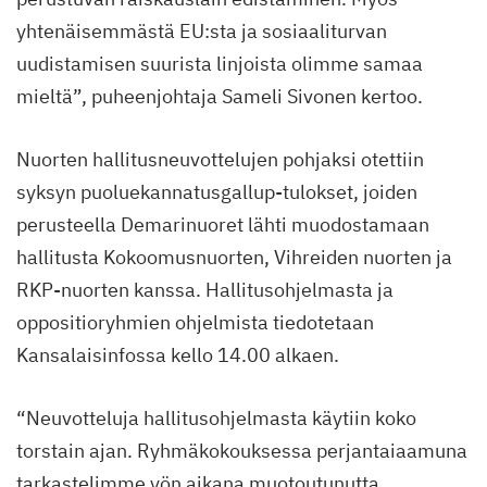
yhtenäisemmästä EU:sta ja sosiaaliturvan
uudistamisen suurista linjoista olimme samaa
mieltä”, puheenjohtaja Sameli Sivonen kertoo.
Nuorten hallitusneuvottelujen pohjaksi otettiin
syksyn puoluekannatusgallup-tulokset, joiden
perusteella Demarinuoret lähti muodostamaan
hallitusta Kokoomusnuorten, Vihreiden nuorten ja
RKP-nuorten kanssa. Hallitusohjelmasta ja
oppositioryhmien ohjelmista tiedotetaan
Kansalaisinfossa kello 14.00 alkaen.
“Neuvotteluja hallitusohjelmasta käytiin koko
torstain ajan. Ryhmäkokouksessa perjantaiaamuna
tarkastelimme yön aikana muotoutunutta