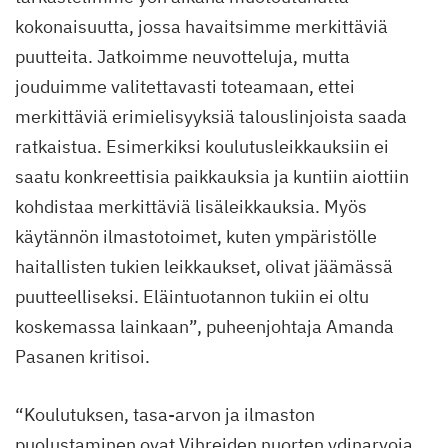
kokonaisuutta, jossa havaitsimme merkittäviä
puutteita. Jatkoimme neuvotteluja, mutta
jouduimme valitettavasti toteamaan, ettei
merkittäviä erimielisyyksiä talouslinjoista saada
ratkaistua. Esimerkiksi koulutusleikkauksiin ei
saatu konkreettisia paikkauksia ja kuntiin aiottiin
kohdistaa merkittäviä lisäleikkauksia. Myös
käytännön ilmastotoimet, kuten ympäristölle
haitallisten tukien leikkaukset, olivat jäämässä
puutteelliseksi. Eläintuotannon tukiin ei oltu
koskemassa lainkaan”, puheenjohtaja Amanda
Pasanen kritisoi.
“Koulutuksen, tasa-arvon ja ilmaston
puolustaminen ovat Vihreiden nuorten ydinarvoja,