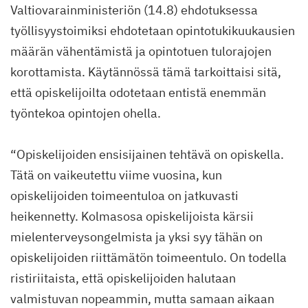
Valtiovarainministeriön (14.8) ehdotuksessa
työllisyystoimiksi ehdotetaan opintotukikuukausien
määrän vähentämistä ja opintotuen tulorajojen
korottamista. Käytännössä tämä tarkoittaisi sitä,
että opiskelijoilta odotetaan entistä enemmän
työntekoa opintojen ohella.
“Opiskelijoiden ensisijainen tehtävä on opiskella.
Tätä on vaikeutettu viime vuosina, kun
opiskelijoiden toimeentuloa on jatkuvasti
heikennetty. Kolmasosa opiskelijoista kärsii
mielenterveysongelmista ja yksi syy tähän on
opiskelijoiden riittämätön toimeentulo. On todella
ristiriitaista, että opiskelijoiden halutaan
valmistuvan nopeammin, mutta samaan aikaan