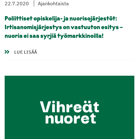
22.7.2020
Ajankohtaista
Poliittiset opiskelija- ja nuorisojärjestöt:
Irtisanomisjärjestys on vastuuton esitys –
nuoria ei saa syrjiä työmarkkinoilla!
LUE LISÄÄ