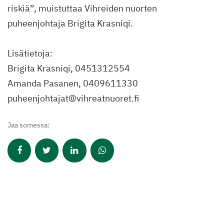
riskiä”, muistuttaa Vihreiden nuorten
puheenjohtaja Brigita Krasniqi.
Lisätietoja:
Brigita Krasniqi, 0451312554
Amanda Pasanen, 0409611330
puheenjohtajat@vihreatnuoret.fi
Jaa somessa: