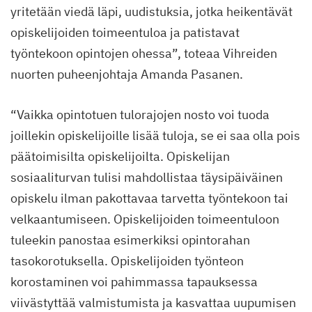
yritetään viedä läpi, uudistuksia, jotka heikentävät
opiskelijoiden toimeentuloa ja patistavat
työntekoon opintojen ohessa”, toteaa Vihreiden
nuorten puheenjohtaja Amanda Pasanen.
“Vaikka opintotuen tulorajojen nosto voi tuoda
joillekin opiskelijoille lisää tuloja, se ei saa olla pois
päätoimisilta opiskelijoilta. Opiskelijan
sosiaaliturvan tulisi mahdollistaa täysipäiväinen
opiskelu ilman pakottavaa tarvetta työntekoon tai
velkaantumiseen. Opiskelijoiden toimeentuloon
tuleekin panostaa esimerkiksi opintorahan
tasokorotuksella. Opiskelijoiden työnteon
korostaminen voi pahimmassa tapauksessa
viivästyttää valmistumista ja kasvattaa uupumisen