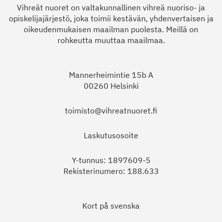
Vihreät nuoret on valtakunnallinen vihreä nuoriso- ja
opiskelijajärjestö, joka toimii kestävän, yhdenvertaisen ja
oikeudenmukaisen maailman puolesta. Meillä on
rohkeutta muuttaa maailmaa.
Mannerheimintie 15b A
00260 Helsinki
toimisto@vihreatnuoret.fi
Laskutusosoite
Y-tunnus: 1897609-5
Rekisterinumero: 188.633
Kort på svenska