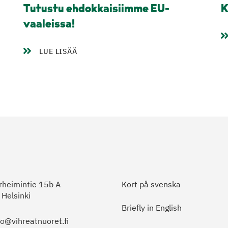
Tutustu ehdokkaisiimme EU-
K
vaaleissa!
LUE LISÄÄ
heimintie 15b A
Kort på svenska
Helsinki
Briefly in English
to@vihreatnuoret.fi