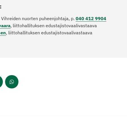
:
, Vihreiden nuorten puheenjohtaja, p.
040 412 9904
vaara
, liittohallituksen edustajistovaalivastaava
nen
, liittohallituksen edustajistovaalivastaava