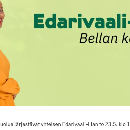
puolue järjestävät yhteisen Edarivaali-illan to 23.5. klo