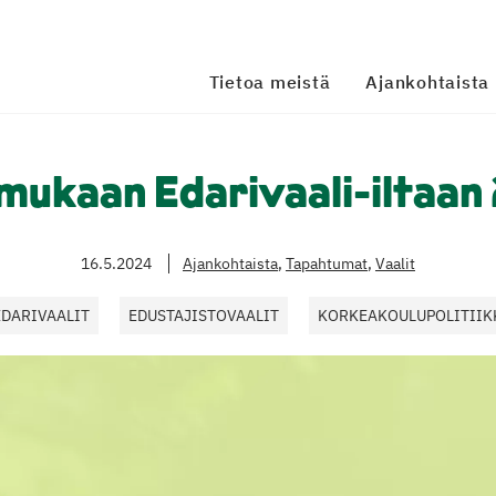
Tietoa meistä
Ajankohtaista
 mukaan Edarivaali-iltaan 
16.5.2024
Ajankohtaista
,
Tapahtumat
,
Vaalit
EDARIVAALIT
EDUSTAJISTOVAALIT
KORKEAKOULUPOLITIIK