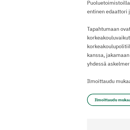
Puoluetoimistoill
entinen edaattori
Tapahtumaan ovat t
korkeakouluvaikut
korkeakoulupolitii
kanssa, jakamaan 
yhdessä askelmerk
Ilmoittaudu muka
Ilmoittaudu muka