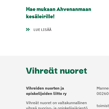
Hae mukaan Ahvenanmaan
kesäleirille!
LUE LISÄÄ
Vihreiden nuorten ja
Manner
opiskelijoiden liitto ry
00260 
Vihreät nuoret on valtakunnallinen
toimis
vihreä nuoriso- ja opiskelijajärjestö,