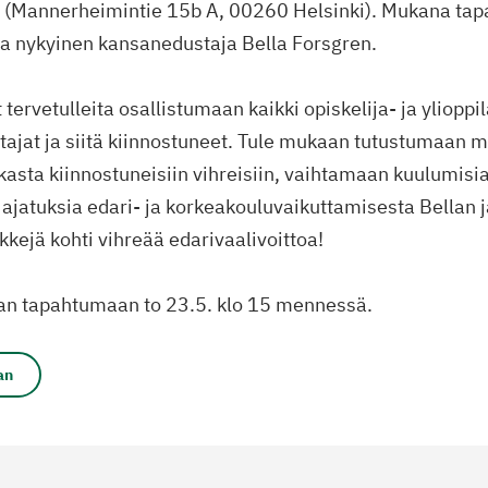
a (Mannerheimintie 15b A, 00260 Helsinki). Mukana ta
 ja nykyinen kansanedustaja Bella Forsgren.
ervetulleita osallistumaan kaikki opiskelija- ja ylioppi
tajat ja siitä kiinnostuneet. Tule mukaan tutustumaan m
kasta kiinnostuneisiin vihreisiin, vaihtamaan kuulumisi
ajatuksia edari- ja korkeakouluvaikuttamisesta Bellan 
kejä kohti vihreää edarivaalivoittoa!
an tapahtumaan to 23.5. klo 15 mennessä.
an