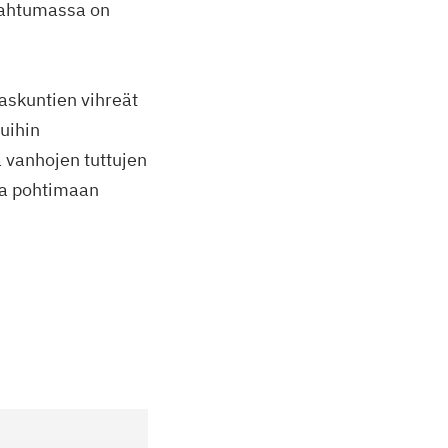
pahtumassa on
laskuntien vihreät
uihin
a vanhojen tuttujen
ja pohtimaan