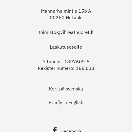
Mannerheimintie 15b A
00260 Helsinki
toimisto@vihreatnuoret.fi
Laskutusosoite
Y-tunnus: 1897609-5
Rekisterinumero: 188.633
Kort på svenska
Briefly in English
Facebook