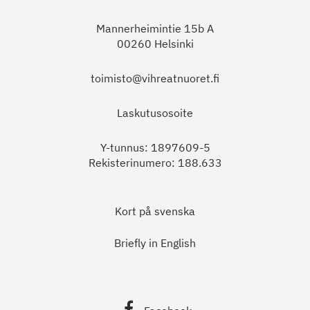
Mannerheimintie 15b A
00260 Helsinki
toimisto@vihreatnuoret.fi
Laskutusosoite
Y-tunnus: 1897609-5
Rekisterinumero: 188.633
Kort på svenska
Briefly in English