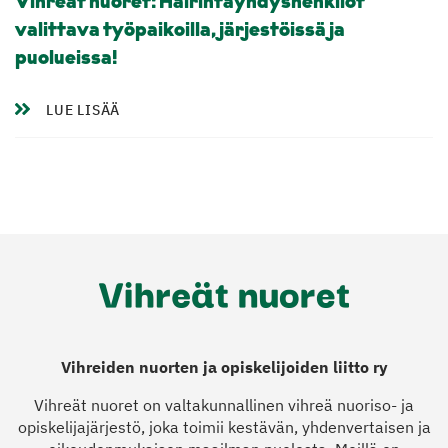
Vihreät nuoret: Häirintäyhdyshenkilöt
valittava työpaikoilla, järjestöissä ja
puolueissa!
LUE LISÄÄ
Vihreiden nuorten ja opiskelijoiden liitto ry
Vihreät nuoret on valtakunnallinen vihreä nuoriso- ja
opiskelijajärjestö, joka toimii kestävän, yhdenvertaisen ja