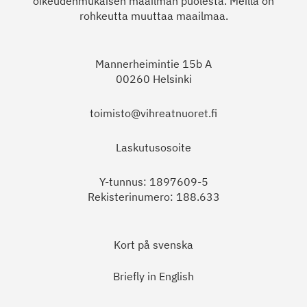
oikeudenmukaisen maailman puolesta. Meillä on
rohkeutta muuttaa maailmaa.
Mannerheimintie 15b A
00260 Helsinki
toimisto@vihreatnuoret.fi
Laskutusosoite
Y-tunnus: 1897609-5
Rekisterinumero: 188.633
Kort på svenska
Briefly in English