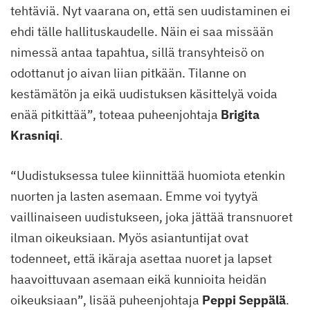
tehtäviä. Nyt vaarana on, että sen uudistaminen ei
ehdi tälle hallituskaudelle. Näin ei saa missään
nimessä antaa tapahtua, sillä transyhteisö on
odottanut jo aivan liian pitkään. Tilanne on
kestämätön ja eikä uudistuksen käsittelyä voida
enää pitkittää”, toteaa puheenjohtaja
Brigita
Krasniqi
.
“Uudistuksessa tulee kiinnittää huomiota etenkin
nuorten ja lasten asemaan. Emme voi tyytyä
vaillinaiseen uudistukseen, joka jättää transnuoret
ilman oikeuksiaan. Myös asiantuntijat ovat
todenneet, että ikäraja asettaa nuoret ja lapset
haavoittuvaan asemaan eikä kunnioita heidän
oikeuksiaan”, lisää puheenjohtaja
Peppi Seppälä
.