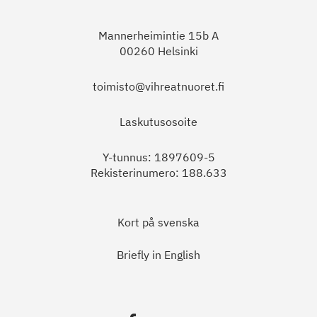
Mannerheimintie 15b A
00260 Helsinki
toimisto@vihreatnuoret.fi
Laskutusosoite
Y-tunnus: 1897609-5
Rekisterinumero: 188.633
Kort på svenska
Briefly in English