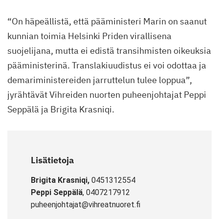
“On häpeällistä, että pääministeri Marin on saanut
kunnian toimia Helsinki Priden virallisena
suojelijana, mutta ei edistä transihmisten oikeuksia
pääministerinä. Translakiuudistus ei voi odottaa ja
demariministereiden jarruttelun tulee loppua”,
jyrähtävät Vihreiden nuorten puheenjohtajat Peppi
Seppälä ja Brigita Krasniqi.
Lisätietoja
Brigita Krasniqi,
0451312554
Peppi Seppälä
, 0407217912
puheenjohtajat@vihreatnuoret.fi