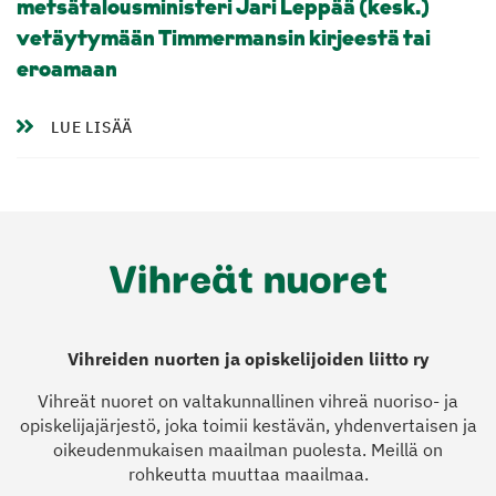
metsätalousministeri Jari Leppää (kesk.)
vetäytymään Timmermansin kirjeestä tai
eroamaan
LUE LISÄÄ
Vihreiden nuorten ja opiskelijoiden liitto ry
Vihreät nuoret on valtakunnallinen vihreä nuoriso- ja
opiskelijajärjestö, joka toimii kestävän, yhdenvertaisen ja
oikeudenmukaisen maailman puolesta. Meillä on
rohkeutta muuttaa maailmaa.