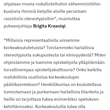
ohjataan monia rodullistettuihin vähemmistöihin
kuuluvia ihmisiä tietyille aloille perustuen
rasistisiin stereotypioihin”, muistuttaa
puheenjohtaja
Brigita Krasniqi
.
“Millaisia representaatioita annamme
korkeakoulutetuista? Toistammeko haitallisia
stereotypioita sukupuolesta tai etnisyydestä? Miten
ohjeistamme ja tuemme opiskelijoita ylläpitämään
turvallisempaa opiskelijakulttuuria? Onko kaikilla
mahdollista osallistua korkeakoulujen
päätöksentekoon? Henkilökuntaa on koulutettava
tunnistamaan ja purkamaan haitallisia tilanteita ja
heille on tarjottava tukea esimerkiksi opetuksen
kehittämiseksi. Korkeakouluilla tulee olla