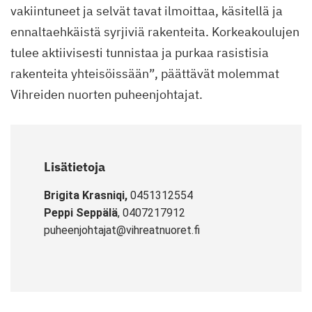
vakiintuneet ja selvät tavat ilmoittaa, käsitellä ja
ennaltaehkäistä syrjiviä rakenteita. Korkeakoulujen
tulee aktiivisesti tunnistaa ja purkaa rasistisia
rakenteita yhteisöissään”, päättävät molemmat
Vihreiden nuorten puheenjohtajat.
Lisätietoja
Brigita Krasniqi,
0451312554
Peppi Seppälä
, 0407217912
puheenjohtajat@vihreatnuoret.fi