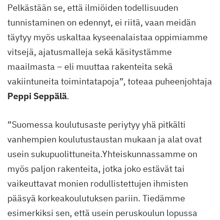
Pelkästään se, että ilmiöiden todellisuuden
tunnistaminen on edennyt, ei riitä, vaan meidän
täytyy myös uskaltaa kyseenalaistaa oppimiamme
vitsejä, ajatusmalleja sekä käsitystämme
maailmasta – eli muuttaa rakenteita sekä
vakiintuneita toimintatapoja”, toteaa puheenjohtaja
Peppi Seppälä
.
”Suomessa koulutusaste periytyy yhä pitkälti
vanhempien koulutustaustan mukaan ja alat ovat
usein sukupuolittuneita.Yhteiskunnassamme on
myös paljon rakenteita, jotka joko estävät tai
vaikeuttavat monien rodullistettujen ihmisten
pääsyä korkeakoulutuksen pariin. Tiedämme
esimerkiksi sen, että usein peruskoulun lopussa