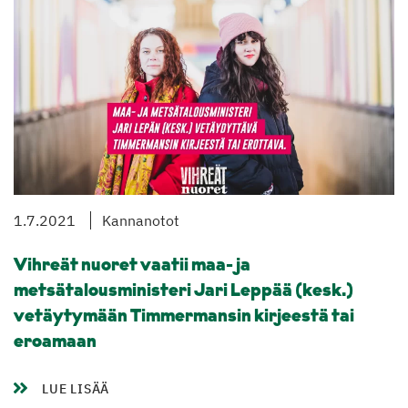
1.7.2021
Kannanotot
Vihreät nuoret vaatii maa- ja
metsätalousministeri Jari Leppää (kesk.)
vetäytymään Timmermansin kirjeestä tai
eroamaan
LUE LISÄÄ