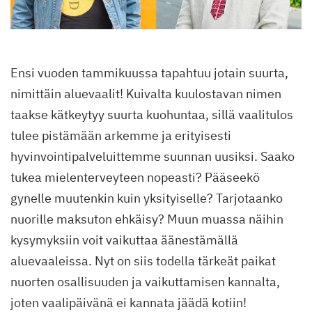
Ensi vuoden tammikuussa tapahtuu jotain suurta,
nimittäin aluevaalit! Kuivalta kuulostavan nimen
taakse kätkeytyy suurta kuohuntaa, sillä vaalitulos
tulee pistämään arkemme ja erityisesti
hyvinvointipalveluittemme suunnan uusiksi. Saako
tukea mielenterveyteen nopeasti? Pääseekö
gynelle muutenkin kuin yksityiselle? Tarjotaanko
nuorille maksuton ehkäisy? Muun muassa näihin
kysymyksiin voit vaikuttaa äänestämällä
aluevaaleissa. Nyt on siis todella tärkeät paikat
nuorten osallisuuden ja vaikuttamisen kannalta,
joten vaalipäivänä ei kannata jäädä kotiin!