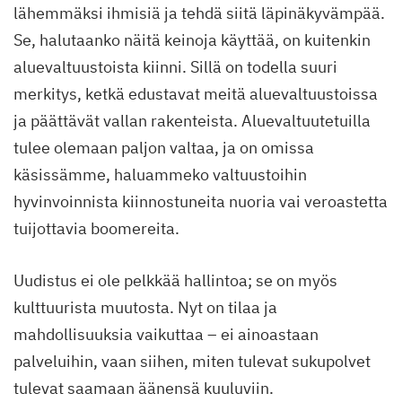
lähemmäksi ihmisiä ja tehdä siitä läpinäkyvämpää.
Se, halutaanko näitä keinoja käyttää, on kuitenkin
aluevaltuustoista kiinni. Sillä on todella suuri
merkitys, ketkä edustavat meitä aluevaltuustoissa
ja päättävät vallan rakenteista. Aluevaltuutetuilla
tulee olemaan paljon valtaa, ja on omissa
käsissämme, haluammeko valtuustoihin
hyvinvoinnista kiinnostuneita nuoria vai veroastetta
tuijottavia boomereita.
Uudistus ei ole pelkkää hallintoa; se on myös
kulttuurista muutosta. Nyt on tilaa ja
mahdollisuuksia vaikuttaa – ei ainoastaan
palveluihin, vaan siihen, miten tulevat sukupolvet
tulevat saamaan äänensä kuuluviin.