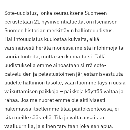
Sote-uudistus, jonka seurauksena Suomeen
perustetaan 21 hyvinvointialuetta, on itsenäisen
Suomen historian merkittävin hallintouudistus.
Hallintouudistus kuulostaa kuivalta, eikä
varsinaisesti herätä monessa meistä intohimoja tai
suuria tunteita, mutta sen kannattaisi. Tällä
uudistuksella emme ainoastaan siirrä sote-
palveluiden ja pelastustoimen järjestämisvastuuta
uudelle hallinnon tasolle, vaan luomme täysin uusia
vaikuttamisen paikkoja – paikkoja käyttää valtaa ja
rahaa. Jos me nuoret emme ole aktiivisesti
hakemassa itsellemme tilaa päätöksenteossa, ei
sitä meille säästellä. Tila ja valta ansaitaan
vaaliuurnilla, ja siihen tarvitaan jokaisen apua.