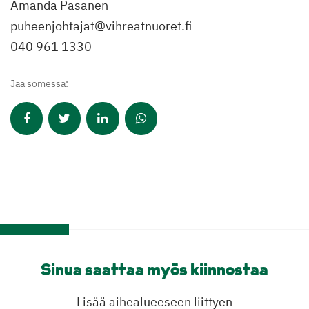
Amanda Pasanen
puheenjohtajat@vihreatnuoret.fi
040 961 1330
Jaa somessa:
Sinua saattaa myös kiinnostaa
Lisää aihealueeseen liittyen