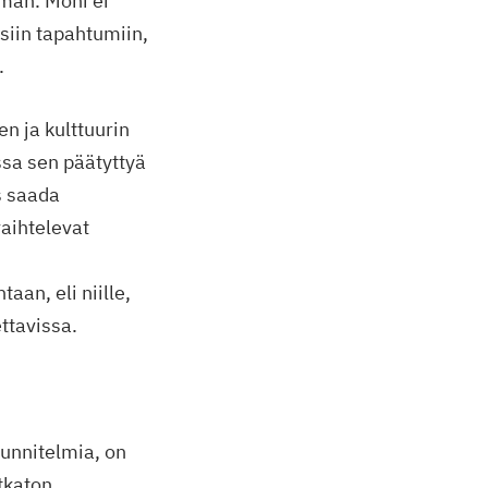
män. Moni ei
isiin tapahtumiin,
.
n ja kulttuurin
ssa sen päätyttyä
s saada
vaihtelevat
aan, eli niille,
ettavissa.
uunnitelmia, on
tkaton.