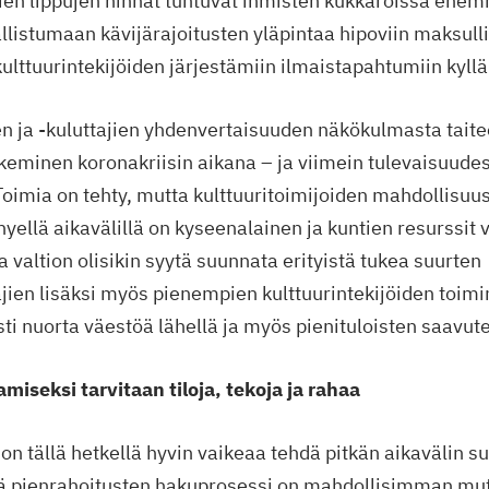
ien lippujen hinnat tuntuvat ihmisten kukkaroissa enem
allistumaan kävijärajoitusten yläpintaa hipoviin maksull
ulttuurintekijöiden järjestämiin ilmaistapahtumiin kyllä
en ja -kuluttajien yhdenvertaisuuden näkökulmasta taitee
eminen koronakriisin aikana – ja viimein tulevaisuude
 Toimia on tehty, mutta kulttuuritoimijoiden mahdollisuu
hyellä aikavälillä on kyseenalainen ja kuntien resurssit 
a valtion olisikin syytä suunnata erityistä tukea suurten
ien lisäksi myös pienempien kulttuurintekijöiden toimint
esti nuorta väestöä lähellä ja myös pienituloisten saavut
miseksi tarvitaan tiloja, tekoja ja rahaa
on tällä hetkellä hyvin vaikeaa tehdä pitkän aikavälin s
tä pienrahoitusten hakuprosessi on mahdollisimman mu