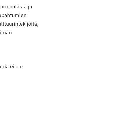
uurinnälästä ja
itapahtumien
ttuurintekijöitä,
lämän
uria ei ole