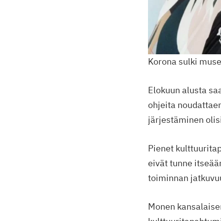
Korona sulki museot 
Elokuun alusta sa
ohjeita noudattae
järjestäminen olis
Pienet kulttuurita
eivät tunne itseää
toiminnan jatkuvu
Monen kansalaisen 