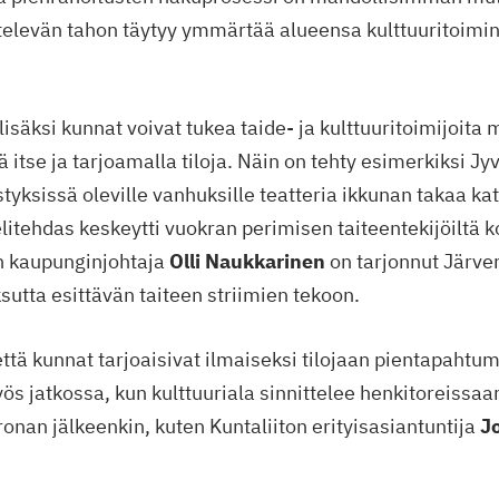
elevän tahon täytyy ymmärtää alueensa kulttuuritoimin
isäksi kunnat voivat tukea taide- ja kulttuuritoimijoita
ä itse ja tarjoamalla tiloja. Näin on tehty esimerkiksi J
istyksissä oleville vanhuksille teatteria ikkunan takaa ka
itehdas keskeytti vuokran perimisen taiteentekijöiltä k
n kaupunginjohtaja
Olli Naukkarinen
on tarjonnut Järve
sutta esittävän taiteen striimien tekoon.
 että kunnat tarjoaisivat ilmaiseksi tilojaan pientapahtu
ös jatkossa, kun kulttuuriala sinnittelee henkitoreissa
oronan jälkeenkin, kuten Kuntaliiton erityisasiantuntija
J