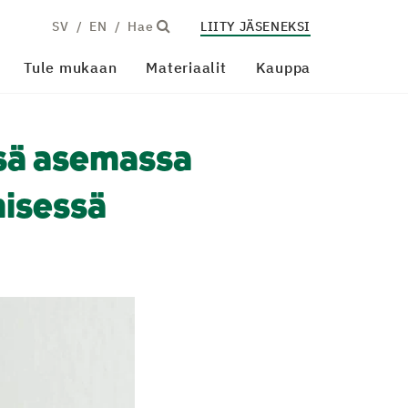
SV
EN
Hae
LIITY JÄSENEKSI
Tule mukaan
Materiaalit
Kauppa
ssä asemassa
misessä