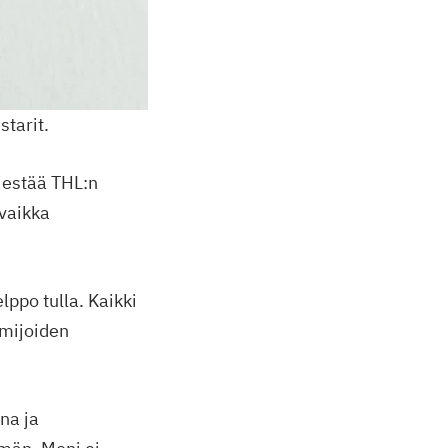
starit.
jestää THL:n
 vaikka
lppo tulla. Kaikki
imijoiden
na ja