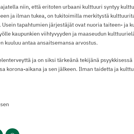
jatella niin, että eritoten urbaani kulttuuri syntyy kultt
een ja ilman tukea, on tukitoimilla merkitystä kulttuur
Usein tapahtumien järjestäjät ovat nuoria taiteen- ja kul
työlle kaupunkien viihtyvyyden ja maaseudun kulttuurie
en kuuluu antaa ansaitsemansa arvostus.
elenterveyttä ja on siksi tärkeänä tekijänä psyykkisessä
sa korona-aikana ja sen jälkeen. Ilman taidetta ja kulttu
äsen