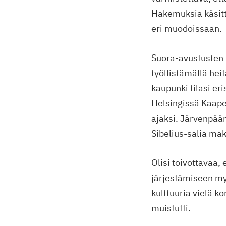
Hakemuksia käsitt
eri muodoissaan.
Suora-avustusten l
työllistämällä heit
kaupunki tilasi er
Helsingissä Kaapel
ajaksi. Järvenpää
Sibelius-salia mak
Olisi toivottavaa,
järjestämiseen my
kulttuuria vielä k
muistutti.