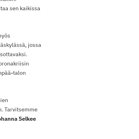
taa sen kaikissa
 myös
yväskylässä, jossa
tsottavaksi.
oronakriisin
npää-talon
mien
an. Tarvitsemme
ohanna Selkee