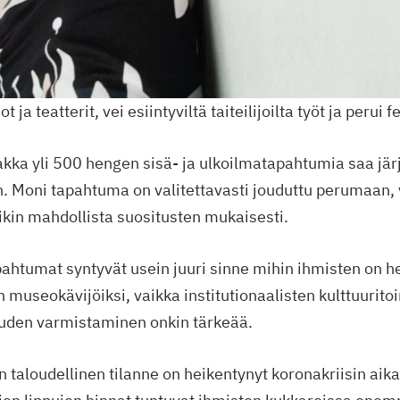
ja teatterit, vei esiintyviltä taiteilijoilta työt ja perui fe
akka yli 500 hengen sisä- ja ulkoilmatapahtumia saa jär
n. Moni tapahtuma on valitettavasti jouduttu perumaan,
ikin mahdollista suositusten mukaisesti.
pahtumat syntyvät usein juuri sinne mihin ihmisten on he
n museokävijöiksi, vaikka institutionaalisten kulttuurito
uden varmistaminen onkin tärkeää.
taloudellinen tilanne on heikentynyt koronakriisin aika