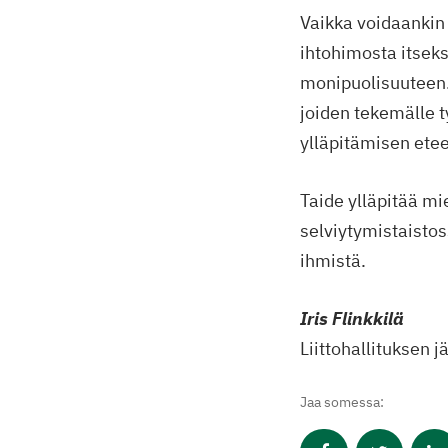
Vaikka voidaankin a
ihtohimosta itseks
monipuolisuuteen. 
joiden tekemälle 
ylläpitämisen ete
Taide ylläpitää mi
selviytymistaistos
ihmistä.
Iris Flinkkilä
Liittohallituksen j
Jaa somessa: