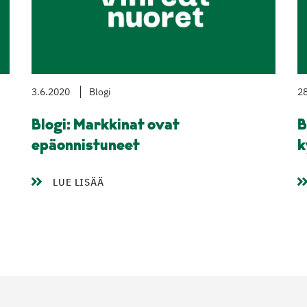
3.6.2020
Blogi
28
Blogi: Markkinat ovat
B
epäonnistuneet
k
LUE LISÄÄ