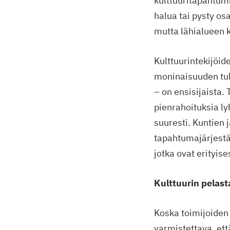
kulttuuritapahtum
halua tai pysty os
mutta lähialueen k
Kulttuurintekijöid
moninaisuuden tuk
– on ensisijaista.
pienrahoituksia ly
suuresti. Kuntien j
tapahtumajärjestäj
jotka ovat erityis
Kulttuurin pelasta
Koska toimijoiden 
varmistettava, et