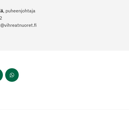
lä
, puheenjohtaja
2
@vihreatnuoret.fi