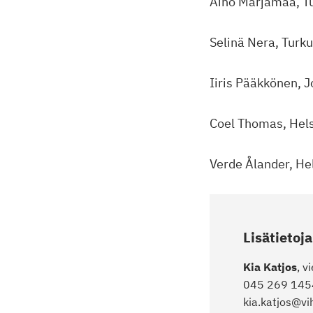
Aino Marjamaa, T
Selinä Nera, Turk
Iiris Pääkkönen, 
Coel Thomas, Hels
Verde Ålander, He
Lisätietoj
Kia Katjos
, v
045 269 145
kia.katjos@vi