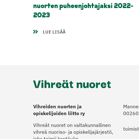
nuorten puheenjohtajaksi 2022-
2023
LUE LISÄÄ
Vihreiden nuorten ja
Manner
opiskelijoiden liitto ry
00260 
Vihreät nuoret on valtakunnallinen
toimis
vihreä nuoriso- ja opiskelijajärjestö,
joka toimii kestävän,