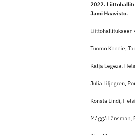
2022. Liittohalli
Jami Haavisto.
Liittohallitukseen
Tuomo Kondie, T
Katja Legeza, Hels
Julia Liljegren, Po
Konsta Lindi, Hels
Mággá Länsman, 