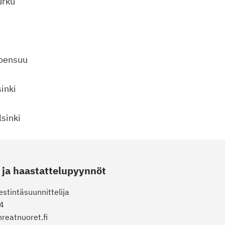
urku
u
Joensuu
inki
lsinki
a ja haastattelupyynnöt
iestintäsuunnittelija
4
hreatnuoret.fi