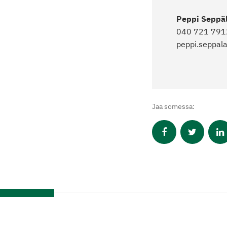
Peppi Seppä
040 721 791
peppi.seppala
Jaa somessa: