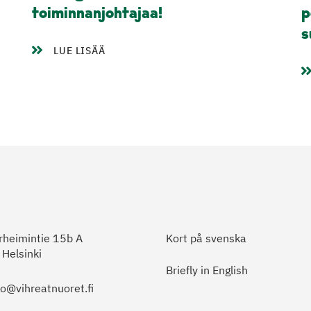
toiminnanjohtajaa!
p
s
LUE LISÄÄ
heimintie 15b A
Kort på svenska
Helsinki
Briefly in English
to@vihreatnuoret.fi