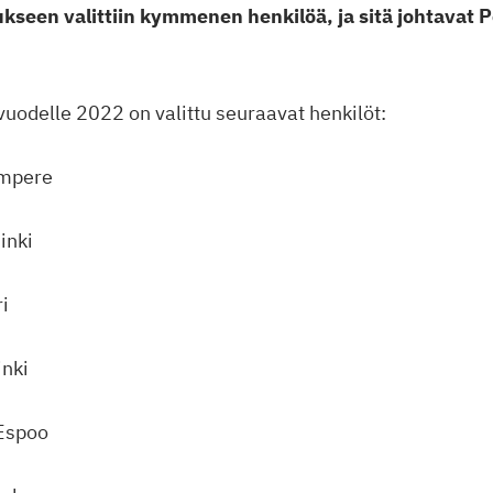
tukseen valittiin kymmenen henkilöä, ja sitä johtavat 
 vuodelle 2022 on valittu seuraavat henkilöt:
ampere
inki
ri
inki
Espoo