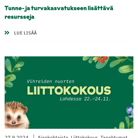
Tunne- ja turvakasvatukseen lisättävä
resursseja
LUE LISÄÄ
27.9.2024
Ajankohtaista, Liittokokous, Tapahtumat,