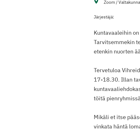
Zoom / Valtakunna
Järjestäjä:
Kuntavaaleihin on 
Tarvitsemmekin te
etenkin nuorten ää
Tervetuloa Vihrei
17-18.30. Illan t
kuntavaaliehdokas
töitä pienryhmiss
Mikäli et itse pää
vinkata häntä lom