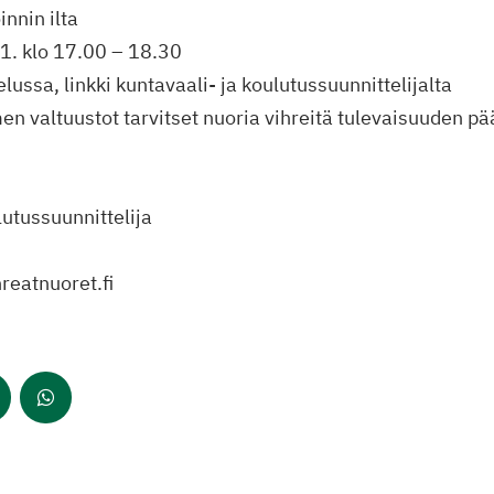
nnin ilta
8.1. klo 17.00 – 18.30
ussa, linkki kuntavaali- ja koulutussuunnittelijalta
n valtuustot tarvitset nuoria vihreitä tulevaisuuden pää
lutussuunnittelija
eatnuoret.fi