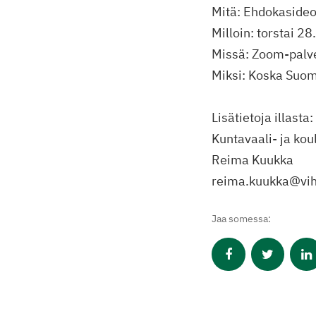
Mitä: Ehdokasideoi
Milloin: torstai 2
Missä: Zoom-palvel
Miksi: Koska Suome
Lisätietoja illasta:
Kuntavaali- ja kou
Reima Kuukka
reima.kuukka@vihr
Jaa somessa: