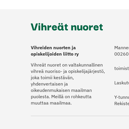
Vihreiden nuorten ja
Manner
opiskelijoiden liitto ry
00260 
Vihreät nuoret on valtakunnallinen
toimis
vihreä nuoriso- ja opiskelijajärjestö,
joka toimii kestävän,
Laskut
yhdenvertaisen ja
oikeudenmukaisen maailman
puolesta. Meillä on rohkeutta
Y-tunn
muuttaa maailmaa.
Rekist