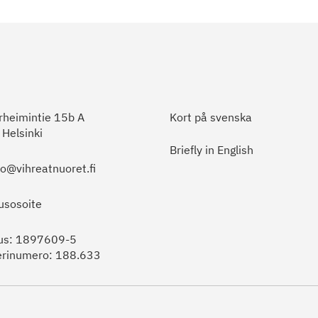
heimintie 15b A
Kort på svenska
Helsinki
Briefly in English
to@vihreatnuoret.fi
usosoite
us: 1897609-5
erinumero: 188.633