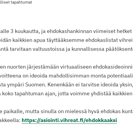
lliset tapahtumat
alle 3 kuukautta, ja ehdokashankinnan viimeiset hetket 
idän kaikkien apua täyttääksemme ehdokaslistat vihreil
ntä tarvitaan valtuustoissa ja kunnallisessa päätöksen
den nuorten järjestämään virtuaaliseen ehdokasideoinnin
avoitteena on ideoida mahdollisimman monta potentiaali
ta ympäri Suomen. Kenenkään ei tarvitse ideoida yksi
ä koko tapahtuman ajan, jotta voimme yhdistää kaikkien 
se paikalle, mutta sinulla on mielessä hyvä ehdokas kunt
akkeella:
https://asiointi.vihreat.fi/ehdokkaaksi