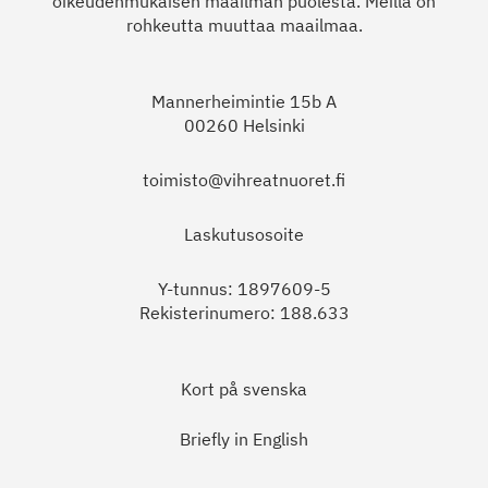
oikeudenmukaisen maailman puolesta. Meillä on
rohkeutta muuttaa maailmaa.
Mannerheimintie 15b A
00260 Helsinki
toimisto@vihreatnuoret.fi
Laskutusosoite
Y-tunnus: 1897609-5
Rekisterinumero: 188.633
Kort på svenska
Briefly in English