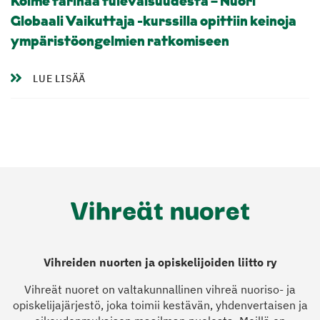
Kolme tarinaa tulevaisuudesta – Nuori
Globaali Vaikuttaja -kurssilla opittiin keinoja
ympäristöongelmien ratkomiseen
LUE LISÄÄ
Vihreiden nuorten ja opiskelijoiden liitto ry
Vihreät nuoret on valtakunnallinen vihreä nuoriso- ja
opiskelijajärjestö, joka toimii kestävän, yhdenvertaisen ja