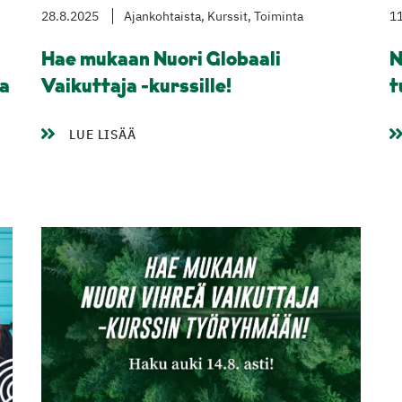
28.8.2025
Ajankohtaista, Kurssit, Toiminta
11
Hae mukaan Nuori Globaali
N
la
Vaikuttaja -kurssille!
t
LUE LISÄÄ