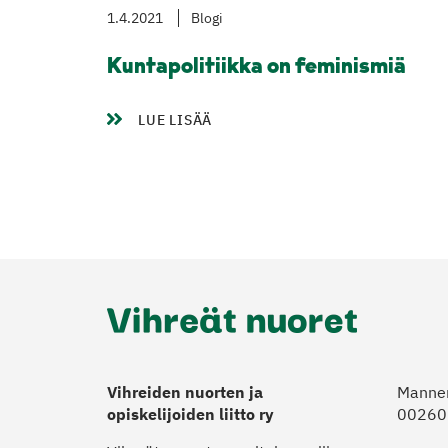
1.4.2021
Blogi
Kuntapolitiikka on feminismiä
LUE LISÄÄ
Vihreiden nuorten ja
Manner
opiskelijoiden liitto ry
00260 