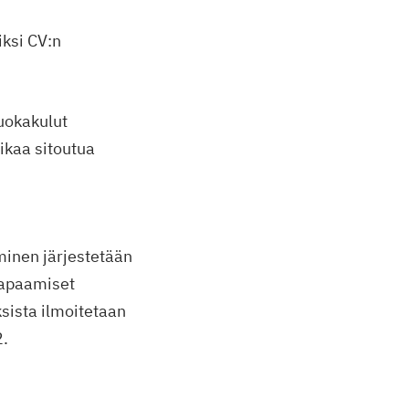
iksi CV:n
ruokakulut
aikaa sitoutua
minen järjestetään
 tapaamiset
sista ilmoitetaan
2.