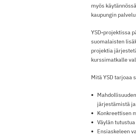
myös käytännössä,
kaupungin palvelu
YSD-projektissa p
suomalaisten lisäk
projektia järjest
kurssimatkalle val
Mitä YSD tarjoaa s
Mahdollisuuden
järjestämistä ja
Konkreettisen 
Väylän tutustua 
Ensiaskeleen v