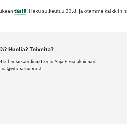
mukaan
tästä
! Haku sulkeutuu 23.8. ja otamme kaikkiin ha
? Huolia? Toiveita?
yttä hankekoordinaattoriin Anja Presnukhinaan:
ina@vihreatnuoret.fi