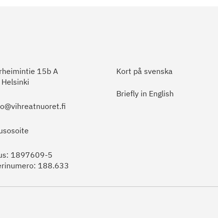
heimintie 15b A
Kort på svenska
Helsinki
Briefly in English
to@vihreatnuoret.fi
usosoite
us: 1897609-5
erinumero: 188.633