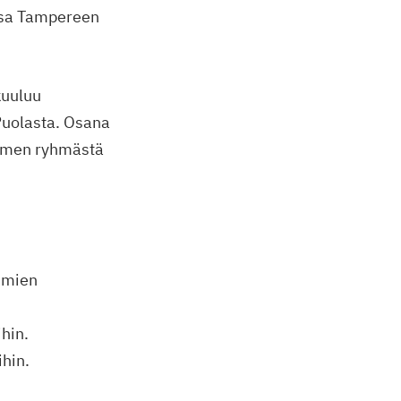
ansa Tampereen
kuuluu
 Puolasta. Osana
uomen ryhmästä
umien
hin.
ihin.