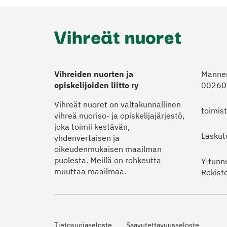
Vihreiden nuorten ja
Manner
opiskelijoiden liitto ry
00260 
Vihreät nuoret on valtakunnallinen
toimis
vihreä nuoriso- ja opiskelijajärjestö,
joka toimii kestävän,
Laskut
yhdenvertaisen ja
oikeudenmukaisen maailman
puolesta. Meillä on rohkeutta
Y-tunn
muuttaa maailmaa.
Rekist
Tietosuojaseloste
Saavutettavuusseloste