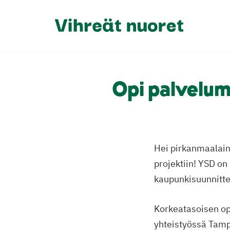
Opi palvelum
Hei pirkanmaalain
projektiin! YSD o
kaupunkisuunnitte
Korkeatasoisen ope
yhteistyössä Tamp