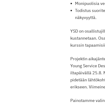
Monipuolisia v
Todistus suorit
näkyvyyttä.
YSD on osallistuji
kustannetaan. Osal
kurssin tapaamisii
Projektin aikajänt
Young Service Des
iltapäivällä 25.8.
pidetään lähtökoht
erikseen. Viimein
Painotamme valin