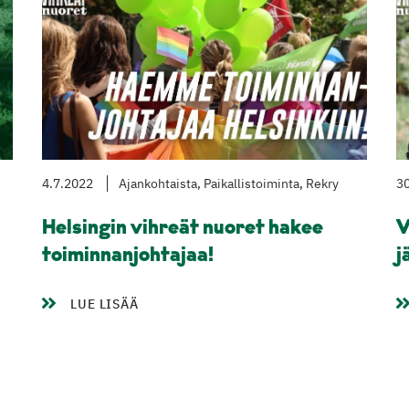
4.7.2022
Ajankohtaista, Paikallistoiminta, Rekry
30
Helsingin vihreät nuoret hakee
V
toiminnanjohtajaa!
j
LUE LISÄÄ