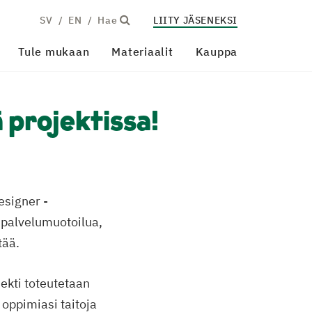
SV
EN
Hae
LIITY JÄSENEKSI
Tule mukaan
Materiaalit
Kauppa
 projektissa!
esigner -
 palvelumuotoilua,
tää.
ekti toteutetaan
oppimiasi taitoja