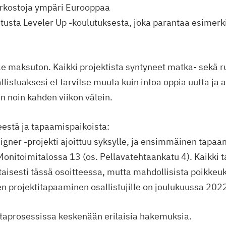
erkostoja ympäri Eurooppaa
etusta Leveler Up -koulutuksesta, joka parantaa esimerk
lle maksuton. Kaikki projektista syntyneet matka- sekä 
listuaksesi et tarvitse muuta kuin intoa oppia uutta ja 
n noin kahden viikon välein.
eestä ja tapaamispaikoista:
igner -projekti ajoittuu syksylle, ja ensimmäinen tapaa
 Monitoimitalossa 13 (os. Pellavatehtaankatu 4). Kaikki
aisesti tässä osoitteessa, mutta mahdollisista poikkeuk
en projektitapaaminen osallistujille on joulukuussa 202
taprosessissa keskenään erilaisia hakemuksia.