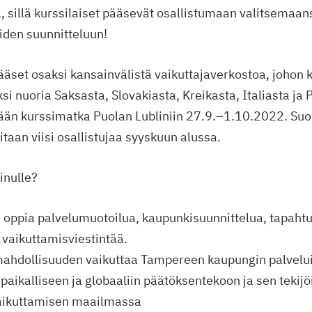
 sillä kurssilaiset pääsevät osallistumaan valitsema
iden suunnitteluun!
ääset osaksi kansainvälistä vaikuttajaverkostoa, johon 
si nuoria Saksasta, Slovakiasta, Kreikasta, Italiasta ja
etään kurssimatka Puolan Lubliniin 27.9.–1.10.2022. S
itaan viisi osallistujaa syyskuun alussa.
inulle?
 oppia palvelumuotoilua, kaupunkisuunnittelua, tapaht
 vaikuttamisviestintää.
mahdollisuuden vaikuttaa Tampereen kaupungin palvelui
paikalliseen ja globaaliin päätöksentekoon ja sen tekijö
aikuttamisen maailmassa