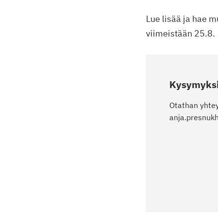
Lue lisää ja hae 
viimeistään 25.8.
Kysymyksiä
Otathan yhte
anja.presnukh