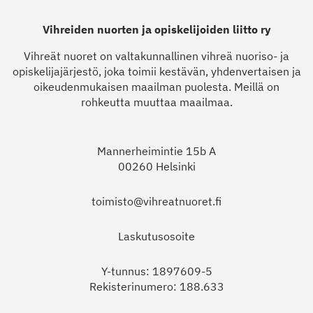
Vihreiden nuorten ja opiskelijoiden liitto ry
Vihreät nuoret on valtakunnallinen vihreä nuoriso- ja
opiskelijajärjestö, joka toimii kestävän, yhdenvertaisen ja
oikeudenmukaisen maailman puolesta. Meillä on
rohkeutta muuttaa maailmaa.
Mannerheimintie 15b A
00260 Helsinki
toimisto@vihreatnuoret.fi
Laskutusosoite
Y-tunnus: 1897609-5
Rekisterinumero: 188.633