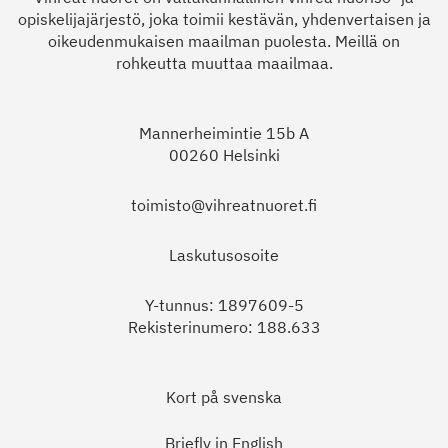
opiskelijajärjestö, joka toimii kestävän, yhdenvertaisen ja
oikeudenmukaisen maailman puolesta. Meillä on
rohkeutta muuttaa maailmaa.
Mannerheimintie 15b A
00260 Helsinki
toimisto@vihreatnuoret.fi
Laskutusosoite
Y-tunnus: 1897609-5
Rekisterinumero: 188.633
Kort på svenska
Briefly in English