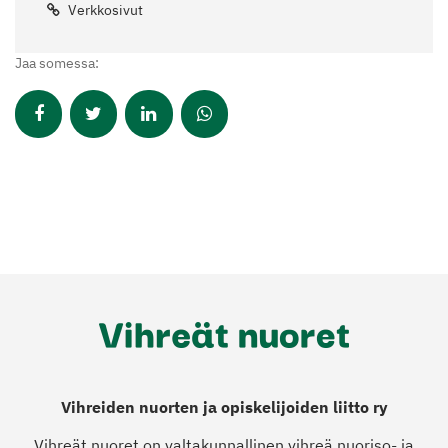
Verkkosivut
Jaa somessa:
Vihreiden nuorten ja opiskelijoiden liitto ry
Vihreät nuoret on valtakunnallinen vihreä nuoriso- ja