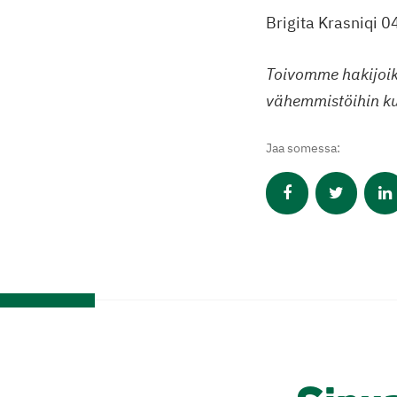
Brigita Krasniqi 
Toivomme hakijoiks
vähemmistöihin ku
Jaa somessa: