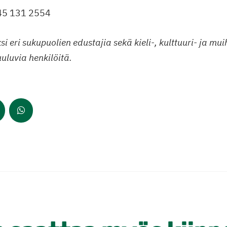
045 131 2554
i eri sukupuolien edustajia sekä kieli-, kulttuuri- ja mui
uluvia henkilöitä.