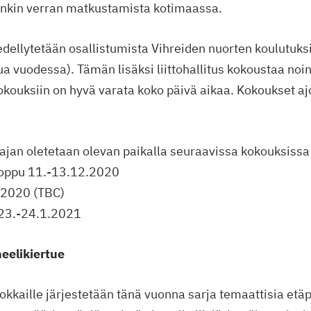
jonkin verran matkustamista kotimaassa.
dellytetään osallistumista Vihreiden nuorten koulutuksi
ua vuodessa). Tämän lisäksi liittohallitus kokoustaa noi
kouksiin on hyvä varata koko päivä aikaa. Kokoukset aj
jan oletetaan olevan paikalla seuraavissa kokouksissa
loppu 11.-13.12.2020
.2020 (TBC)
 23.-24.1.2021
eelikiertue
kkaille järjestetään tänä vuonna sarja temaattisia etäp