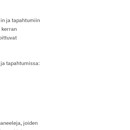
in ja tapahtumiin
n kerran
oittuvat
 ja tapahtumissa:
aneeleja, joiden