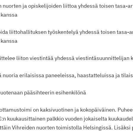
 nuorten ja opiskelijoiden liittoa yhdessä toisen tasa-a
 kanssa
toida liittohallituksen työskentelyä yhdessä toisen tasa-
 kanssa
ttelee liiton viestintää yhdessä viestintäsuunnittelijan
 nuoria erilaisissa paneeleissa, haastatteluissa ja tila
vuotenaan pääsihteerin esihenkilönä
ottamustoimi on kaksivuotinen ja kokopäiväinen. Puhee
n kuukausittainen palkkio vuoden jokaiselta kuukaudel
ttäin Vihreiden nuorten toimistolla Helsingissä. Lisäks