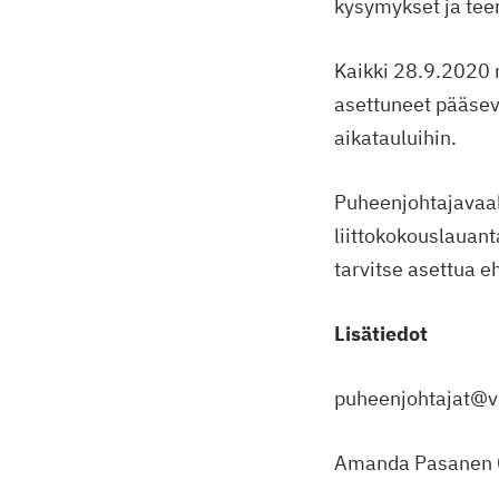
kysymykset ja teem
Kaikki 28.9.2020
asettuneet pääse
aikatauluihin.
Puheenjohtajavaali
liittokokouslauant
tarvitse asettua e
Lisätiedot
puheenjohtajat@vi
Amanda Pasanen 