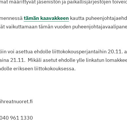
at määrittyvät jäsenistön ja paikallisjärjestöjen toivei
 mennessä
tämän kaavakkeen
kautta puheenjohtajaeh
vät vaikuttamaan tämän vuoden puheenjohtajavaalipane
in voi asettua ehdolle liittokokousperjantaihin 20.11. a
aina 21.11. Mikäli asetut ehdolle ylle linkatun lomakkee
hdolle erikseen liittokokouksessa.
hreatnuoret.fi
040 961 1330