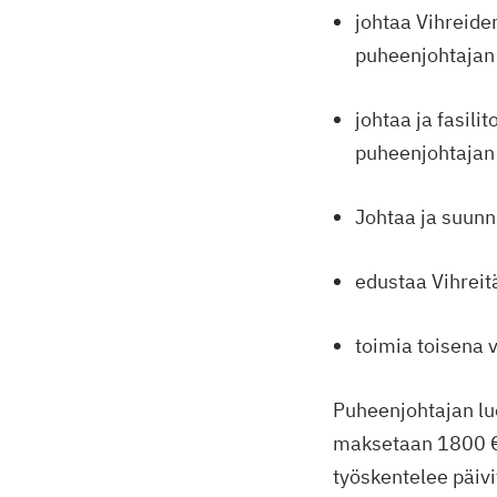
johtaa Vihreiden
puheenjohtajan
johtaa ja fasili
puheenjohtajan
Johtaa ja suunni
edustaa Vihreitä
toimia toisena 
Puheenjohtajan lu
maksetaan 1800 €:
työskentelee päivi