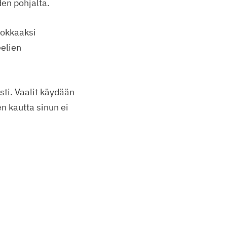
den pohjalta.
dokkaaksi
elien
sti. Vaalit käydään
n kautta sinun ei