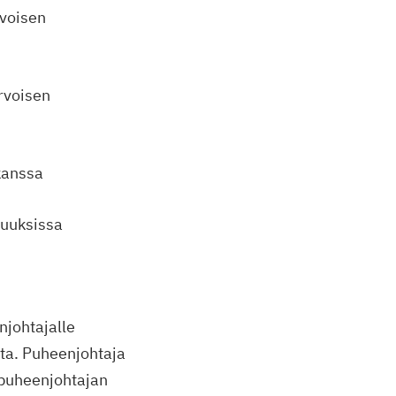
rvoisen
arvoisen
 kanssa
isuuksissa
njohtajalle
ta. Puheenjohtaja
i puheenjohtajan