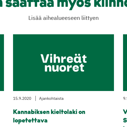
a saattaa myös kiinn
Lisää aihealueeseen liittyen
15.9.2020
Ajankohtaista
9.
Kannabiksen kieltolaki on
V
lopetettava
S