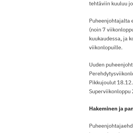
tehtäviin kuuluu 
Puheenjohtajalta e
(noin 7 viikonlopp
kuukaudessa, ja ko
viikonlopuille.
Uuden puheenjohta
Perehdytysviikon
Pikkujoulut 18.12
Superviikonloppu
Hakeminen ja pan
Puheenjohtajaehdo