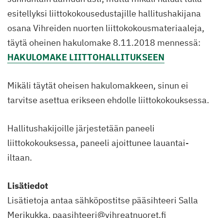
esitellyksi liittokokousedustajille hallitushakijana
osana Vihreiden nuorten liittokokousmateriaaleja,
täytä oheinen hakulomake 8.11.2018 mennessä:
HAKULOMAKE LIITTOHALLITUKSEEN
Mikäli täytät oheisen hakulomakkeen, sinun ei
tarvitse asettua erikseen ehdolle liittokokouksessa.
Hallitushakijoille järjestetään paneeli
liittokokouksessa, paneeli ajoittunee lauantai-
iltaan.
Lisätiedot
Lisätietoja antaa sähköpostitse pääsihteeri Salla
Merikukka, paasihteeri@vihreatnuoret.fi