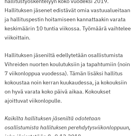
hallitustyöskentelyyn koko vuodeksi 2019.
Hallituksen jäsenet edistävät omia vastuualueitaan
ja hallituspestin hoitamiseen kannattaakin varata
keskimäärin 10 tuntia viikossa. Työmäärä vaihtelee
viikoittain.
Hallituksen jäseniltä edellytetään osallistumista
Vihreiden nuorten koulutuksiin ja tapahtumiin (noin
7 viikonloppua vuodessa). Tämän lisäksi hallitus
kokoustaa noin kerran kuukaudessa, ja kokouksiin
on hyvä varata koko päivä aikaa. Kokoukset
ajoittuvat viikonlopulle.
Kaikilta hallituksen jäseniltä odotetaan
osallistumista hallituksen perehdytysviikonloppuun,