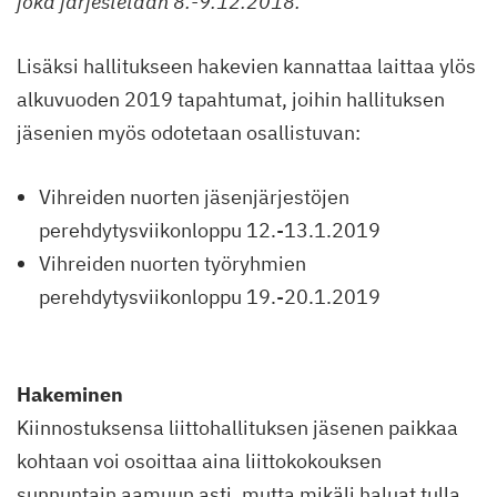
joka järjestetään 8.-9.12.2018.
Lisäksi hallitukseen hakevien kannattaa laittaa ylös
alkuvuoden 2019 tapahtumat, joihin hallituksen
jäsenien myös odotetaan osallistuvan:
Vihreiden nuorten jäsenjärjestöjen
perehdytysviikonloppu 12.-13.1.2019
Vihreiden nuorten työryhmien
perehdytysviikonloppu 19.-20.1.2019
Hakeminen
Kiinnostuksensa liittohallituksen jäsenen paikkaa
kohtaan voi osoittaa aina liittokokouksen
sunnuntain aamuun asti, mutta mikäli haluat tulla