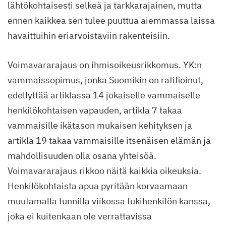
lähtökohtaisesti selkeä ja tarkkarajainen, mutta
ennen kaikkea sen tulee puuttua aiemmassa laissa
havaittuihin eriarvoistaviin rakenteisiin.
Voimavararajaus on ihmisoikeusrikkomus. YK:n
vammaissopimus, jonka Suomikin on ratifioinut,
edellyttää artiklassa 14 jokaiselle vammaiselle
henkilökohtaisen vapauden, artikla 7 takaa
vammaisille ikätason mukaisen kehityksen ja
artikla 19 takaa vammaisille itsenäisen elämän ja
mahdollisuuden olla osana yhteisöä.
Voimavararajaus rikkoo näitä kaikkia oikeuksia.
Henkilökohtaista apua pyritään korvaamaan
muutamalla tunnilla viikossa tukihenkilön kanssa,
joka ei kuitenkaan ole verrattavissa