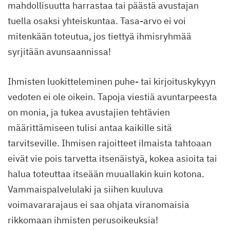
mahdollisuutta harrastaa tai päästä avustajan
tuella osaksi yhteiskuntaa. Tasa-arvo ei voi
mitenkään toteutua, jos tiettyä ihmisryhmää
syrjitään avunsaannissa!
Ihmisten luokitteleminen puhe- tai kirjoituskykyyn
vedoten ei ole oikein. Tapoja viestiä avuntarpeesta
on monia, ja tukea avustajien tehtävien
määrittämiseen tulisi antaa kaikille sitä
tarvitseville. Ihmisen rajoitteet ilmaista tahtoaan
eivät vie pois tarvetta itsenäistyä, kokea asioita tai
halua toteuttaa itseään muuallakin kuin kotona.
Vammaispalvelulaki ja siihen kuuluva
voimavararajaus ei saa ohjata viranomaisia
rikkomaan ihmisten perusoikeuksia!