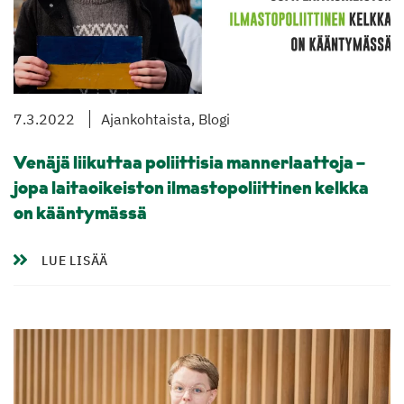
7.3.2022
Ajankohtaista, Blogi
Venäjä liikuttaa poliittisia mannerlaattoja –
jopa laitaoikeiston ilmastopoliittinen kelkka
on kääntymässä
LUE LISÄÄ