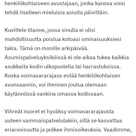
henkilökohtaiseen avustajaan, jonka kanssa voisi
tehdä itselleen mieluisia asioita päivittäin.
Kuvittele tilanne, jossa sinulla ei olisi
mahdollisuutta poistua kotoasi ominaisuuksiesi
takia. Tämä on monille arkipäivää.
Asumispalveluyksiköissä ei ole aikaa tukea kaikkia
asukkaita kodin ulkopuolella tai harrastuksissa.
Koska voimavararajaus estää henkilökohtaisen
avunsaannin, voi ihminen joutua olemaan
käytännössä vankina omassa kodissaan.
Vihreät nuoret ei hyväksy voimavararajausta
uuteen vammaispalvelulakiin, sillä se kasvattaa
eriarvoisuutta ja polkee ihmisoikeuksia. Vaadimme,