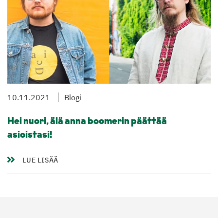
10.11.2021
Blogi
Hei nuori, älä anna boomerin päättää
asioistasi!
LUE LISÄÄ