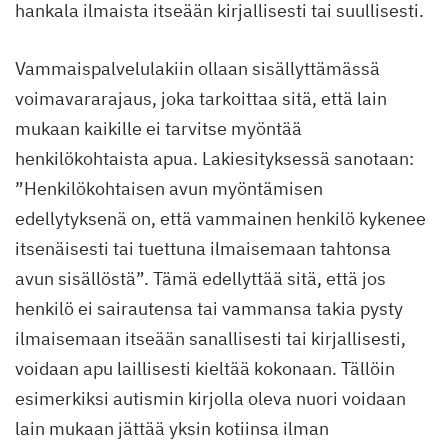
hankala ilmaista itseään kirjallisesti tai suullisesti.
Vammaispalvelulakiin ollaan sisällyttämässä
voimavararajaus, joka tarkoittaa sitä, että lain
mukaan kaikille ei tarvitse myöntää
henkilökohtaista apua. Lakiesityksessä sanotaan:
”Henkilökohtaisen avun myöntämisen
edellytyksenä on, että vammainen henkilö kykenee
itsenäisesti tai tuettuna ilmaisemaan tahtonsa
avun sisällöstä”. Tämä edellyttää sitä, että jos
henkilö ei sairautensa tai vammansa takia pysty
ilmaisemaan itseään sanallisesti tai kirjallisesti,
voidaan apu laillisesti kieltää kokonaan. Tällöin
esimerkiksi autismin kirjolla oleva nuori voidaan
lain mukaan jättää yksin kotiinsa ilman