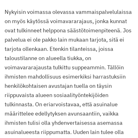
Nykyisin voimassa olevassa vammaispalvelulaissa
on myös käytössä voimavararajaus, jonka kunnat
ovat tulkinneet helppona säästötoimenpiteenä. Jos
palvelua ei ole pakko lain mukaan tarjota, sitä ei
tarjota ollenkaan. Etenkin tilanteissa, joissa
taloustilanne on alueella tiukka, on
voimavararajausta tulkittu suppeammin. Tällöin
ihmisten mahdollisuus esimerkiksi harrastuksiin
henkilökohtaisen avustajan tuella on täysin
riippuvaista alueen sosiaalityöntekijöiden
tulkinnasta. On eriarvoistavaa, että asuinalue
määrittelee edellytyksen avunsaantiin, vaikka
ihmisten tulisi olla yhdenvertaisessa asemassa
asuinalueesta riippumatta. Uuden lain tulee olla