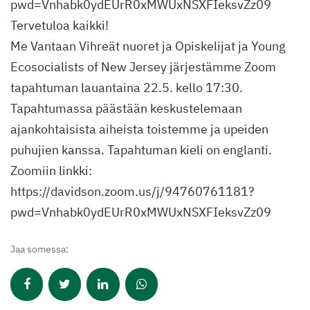
pwd=Vnhabk0ydEUrR0xMWUxNSXFIeksvZz09
Tervetuloa kaikki!
Me Vantaan Vihreät nuoret ja Opiskelijat ja Young
Ecosocialists of New Jersey järjestämme Zoom
tapahtuman lauantaina 22.5. kello 17:30.
Tapahtumassa päästään keskustelemaan
ajankohtaisista aiheista toistemme ja upeiden
puhujien kanssa. Tapahtuman kieli on englanti.
Zoomiin linkki:
https://davidson.zoom.us/j/94760761181?
pwd=Vnhabk0ydEUrR0xMWUxNSXFIeksvZz09
Jaa somessa: