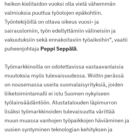
heikon kielitaidon vuoksi olla vielä vähemmän
valmiuksia puuttua työolojen epäkohtiin.
Työntekijöillä on oltava oikeus vuosi- ja
sairauslomiin, työn edellyttämiin välineisiin ja
vakuutuksiin sekä ennakoitaviin työaikoihin”, vaatii
puheenjohtaja
Peppi Seppälä
.
Työmarkkinoilla on odotettavissa vastaavanlaisia
muutoksia myös tulevaisuudessa. Woltin perässä
on nousemassa useita suomalaisyrityksiä, joiden
liiketoimintamalli ei istu Suomen nykyiseen
työlainsäädäntöön. Alustatalouden läpimurron
lisäksi työmarkkinoiden tulevaisuutta värittää
muun muassa vanhojen työpaikkojen häviäminen ja
uusien syntyminen teknologian kehityksen ja