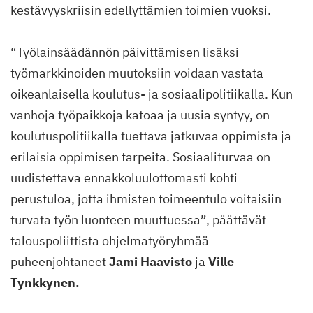
kestävyyskriisin edellyttämien toimien vuoksi.
“Työlainsäädännön päivittämisen lisäksi
työmarkkinoiden muutoksiin voidaan vastata
oikeanlaisella koulutus- ja sosiaalipolitiikalla. Kun
vanhoja työpaikkoja katoaa ja uusia syntyy, on
koulutuspolitiikalla tuettava jatkuvaa oppimista ja
erilaisia oppimisen tarpeita. Sosiaaliturvaa on
uudistettava ennakkoluulottomasti kohti
perustuloa, jotta ihmisten toimeentulo voitaisiin
turvata työn luonteen muuttuessa”, päättävät
talouspoliittista ohjelmatyöryhmää
puheenjohtaneet
Jami Haavisto
ja
Ville
Tynkkynen.