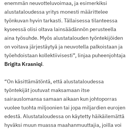
enemmän neuvotteluvoimaa, ja esimerkiksi
alustataloudessa yritys monesti määrittelee
työnkuvan hyvin tarkasti. Tällaisessa tilanteessa
kyseessä olisi oltava lainsäädännön perusteella
aina työsuhde. Myös alustatalouden työntekijöiden
on voitava järjestäytyä ja neuvotella palkoistaan ja
työehdoistaan kollektiivisesti”, linjaa puheenjohtaja
Brigita Krasniqi
.
“On käsittämätöntä, että alustataloudessa
työntekijät joutuvat maksamaan itse
sairauslomansa samaan aikaan kun johtoporras
vuolee tuohta miljoonien tai jopa miljardien eurojen
edestä. Alustataloudessa on käytetty häikäilemättä
hyväksi muun muassa maahanmuuttajia, joilla voi